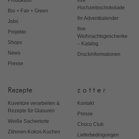
Produktion
Ihre
Hochzeitsschokolade
Bio + Fair + Green
Ihr Adventkalender
Jobs
Ihre
Projekte
Weihnachtsgeschenke
Shops
– Katalog
News
Druckinformationen
Presse
Rezepte
z o t t e r
Kuvertüre verarbeiten &
Kontakt
Rezepte für Glasuren
Presse
Weiße Sachertorte
Choco Club
Zitronen-Kokos-Kuchen
Lieferbedingungen