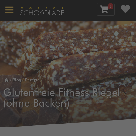
0
/
Blog
/
Rezepte
Glutenfreie Fitness Riegel
(ohne Backen)