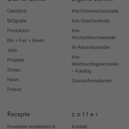
Überblick
Ihre Firmenschokolade
BIOgrafie
Ihre Geschenksets
Produktion
Ihre
Hochzeitsschokolade
Bio + Fair + Green
Ihr Adventkalender
Jobs
Ihre
Projekte
Weihnachtsgeschenke
Shops
– Katalog
News
Druckinformationen
Presse
Rezepte
z o t t e r
Kuvertüre verarbeiten &
Kontakt