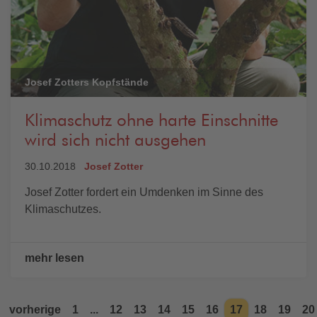
Josef Zotters Kopfstände
Klimaschutz ohne harte Einschnitte
wird sich nicht ausgehen
30.10.2018
Josef Zotter
Josef Zotter fordert ein Umdenken im Sinne des
Klimaschutzes.
mehr lesen
vorherige
1
...
12
13
14
15
16
17
18
19
20