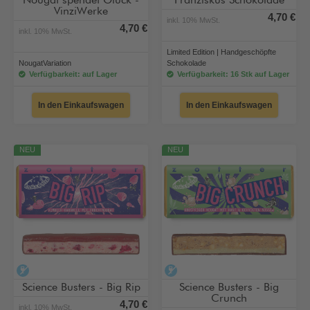
Nougat spendet Glück -
Franziskus Schokolade
VinziWerke
4,70 €
inkl. 10% MwSt.
4,70 €
inkl. 10% MwSt.
Limited Edition | Handgeschöpfte
NougatVariation
Schokolade
Verfügbarkeit: auf Lager
Verfügbarkeit: 16 Stk auf Lager
In den Einkaufswagen
In den Einkaufswagen
NEU
NEU
alkoholfrei
alkoholfrei
Science Busters - Big Rip
Science Busters - Big
Crunch
4,70 €
inkl. 10% MwSt.