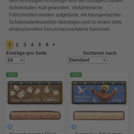
dem einmaligen Art-Design sind die handgeschöpften
Schokoladen Kult geworden. Verführerische
Füllschichten werden aufgetürmt, mit hausgemachter
Schokoladenkuvertüre überzogen und zu einem stets
eindrucksvollen Geschmackserlebnis fusioniert.
1
2
3
4
5
6
Einträge pro Seite
Sortieren nach
NEU
NEU
alkoholfrei
alkoholfrei