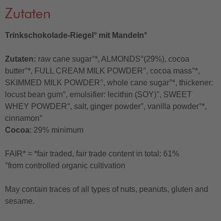
Zutaten
Trinkschokolade-Riegel° mit Mandeln°
Zutaten:
raw cane sugar°*, ALMONDS°(29%), cocoa
butter°*, FULL CREAM MILK POWDER°, cocoa mass°*,
SKIMMED MILK POWDER°, whole cane sugar°*, thickener:
locust bean gum°, emulsifier: lecithin (SOY)°, SWEET
WHEY POWDER°, salt, ginger powder°, vanilla powder°*,
cinnamon°
Cocoa
: 29% minimum
FAIR* = *fair traded, fair trade content in total: 61%
°from controlled organic cultivation
May contain traces of all types of nuts, peanuts, gluten and
sesame.