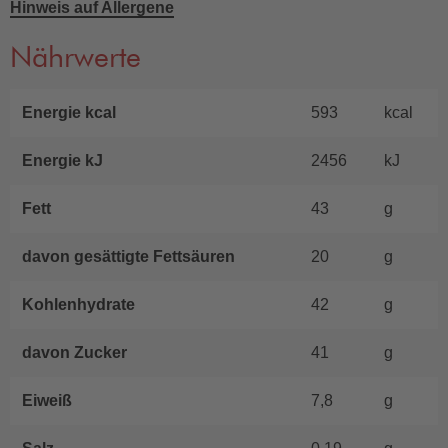
Hinweis auf Allergene
Nährwerte
Energie kcal
593
kcal
Energie kJ
2456
kJ
Fett
43
g
davon gesättigte Fettsäuren
20
g
Kohlenhydrate
42
g
davon Zucker
41
g
Eiweiß
7,8
g