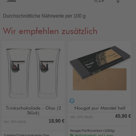
Salz
0,19
g
Durchschnittliche Nährwerte per 100 g
Wir empfehlen zusätzlich
alkoholfrei
Trinkschokolade - Glas (2
Nougat pur Mandel hell
Stück)
45,90 €
inkl. 10% MwSt.
18,90 €
inkl. 20% MwSt.
Nougat Pur/Kuvertüre (1000g)
Zubehör/Trinkschokolade Glas
Verfügbarkeit: auf Lager