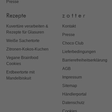
Presse
Rezepte
z o t t e r
Kuvertüre verarbeiten &
Kontakt
Rezepte für Glasuren
Presse
Weiße Sachertorte
Choco Club
Zitronen-Kokos-Kuchen
Lieferbedingungen
Vegane Brainfood
Barrierefreiheitserklärung
Cookies
AGB
Erdbeertorte mit
Impressum
Mandelbiskuit
Sitemap
Händlerportal
Datenschutz
Cookies