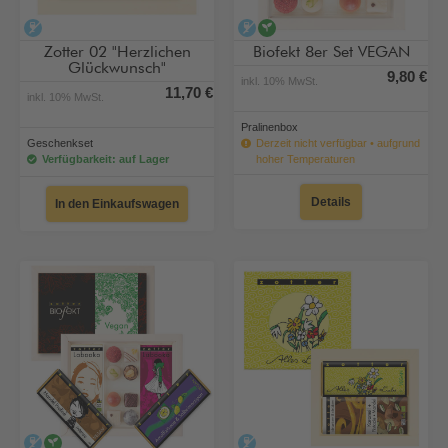
alkoholfrei
alkoholfrei
vegan
Zotter 02 "Herzlichen
Biofekt 8er Set VEGAN
Glückwunsch"
9,80 €
inkl. 10% MwSt.
11,70 €
inkl. 10% MwSt.
Pralinenbox
Geschenkset
Derzeit nicht verfügbar • aufgrund
Verfügbarkeit: auf Lager
hoher Temperaturen
Details
In den Einkaufswagen
alkoholfrei
vegan
alkoholfrei