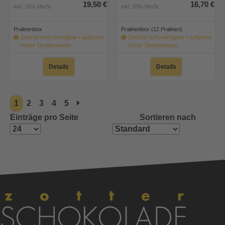
19,50 €
16,70 €
inkl. 10% MwSt.
inkl. 10% MwSt.
Pralinenbox
Pralinenbox (12 Pralinen)
Derzeit nicht verfügbar • aufgrund
Derzeit nicht verfügbar • aufgrund
hoher Temperaturen
hoher Temperaturen
Details
Details
1
2
3
4
5
Einträge pro Seite
Sortieren nach