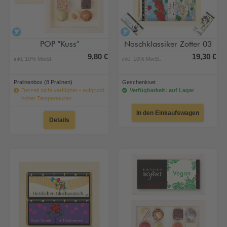
alkoholfrei
alkoholfrei
POP "Kuss"
Naschklassiker Zotter 03
9,80 €
19,30 €
inkl. 10% MwSt.
inkl. 10% MwSt.
Pralinenbox (8 Pralinen)
Geschenkset
Derzeit nicht verfügbar • aufgrund
Verfügbarkeit: auf Lager
hoher Temperaturen
In den Einkaufswagen
Details