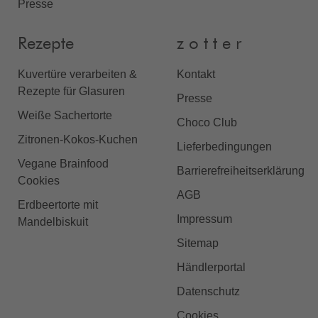
Presse
Rezepte
z o t t e r
Kuvertüre verarbeiten &
Kontakt
Rezepte für Glasuren
Presse
Weiße Sachertorte
Choco Club
Zitronen-Kokos-Kuchen
Lieferbedingungen
Vegane Brainfood
Barrierefreiheitserklärung
Cookies
AGB
Erdbeertorte mit
Impressum
Mandelbiskuit
Sitemap
Händlerportal
Datenschutz
Cookies