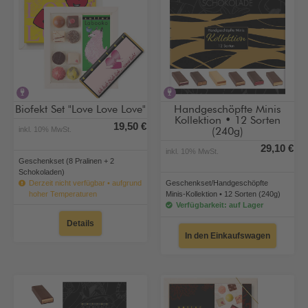
alkoholhaltig
alkoholhaltig
Biofekt Set "Love Love Love"
Handgeschöpfte Minis
Kollektion • 12 Sorten
19,50 €
inkl. 10% MwSt.
(240g)
29,10 €
inkl. 10% MwSt.
Geschenkset (8 Pralinen + 2
Schokoladen)
Derzeit nicht verfügbar • aufgrund
Geschenkset/Handgeschöpfte
hoher Temperaturen
Minis-Kollektion • 12 Sorten (240g)
Verfügbarkeit: auf Lager
Details
In den Einkaufswagen