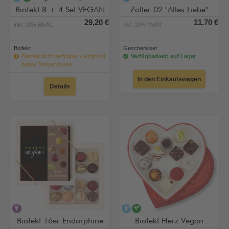
Biofekt 8 + 4 Set VEGAN
Zotter 02 "Alles Liebe"
29,20 €
11,70 €
inkl. 10% MwSt.
inkl. 10% MwSt.
Biofekt
Geschenkset
Derzeit nicht verfügbar • aufgrund
Verfügbarkeit: auf Lager
hoher Temperaturen
In den Einkaufswagen
Details
alkoholhaltig
alkoholfrei
vegan
Biofekt 16er Endorphine
Biofekt Herz Vegan