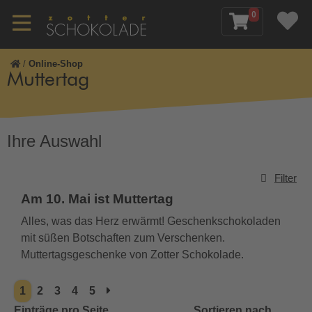
0
/
Online-Shop
Muttertag
Ihre Auswahl
Filter
Am 10. Mai ist Muttertag
Alles, was das Herz erwärmt! Geschenkschokoladen
mit süßen Botschaften zum Verschenken.
Muttertagsgeschenke von Zotter Schokolade.
1
2
3
4
5
Einträge pro Seite
Sortieren nach