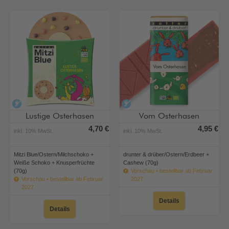
alkoholfrei
alkoholfrei
Lustige Osterhasen
Vom Osterhasen
4,70 €
4,95 €
inkl. 10% MwSt.
inkl. 10% MwSt.
Mitzi Blue/Ostern/Milchschoko +
drunter & drüber/Ostern/Erdbeer +
Weiße Schoko + Knusperfrüchte
Cashew (70g)
(70g)
Vorschau • bestellbar ab Februar
Vorschau • bestellbar ab Februar
2027
2027
Details
Details