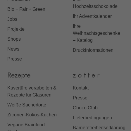
Hochzeitsschokolade
Bio + Fair + Green
Ihr Adventkalender
Jobs
Ihre
Projekte
Weihnachtsgeschenke
Shops
– Katalog
News
Druckinformationen
Presse
Rezepte
z o t t e r
Kuvertüre verarbeiten &
Kontakt
Rezepte für Glasuren
Presse
Weiße Sachertorte
Choco Club
Zitronen-Kokos-Kuchen
Lieferbedingungen
Vegane Brainfood
Barrierefreiheitserklärung