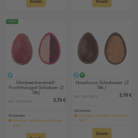
Details
Details
NEU
alkoholfrei
alkoholfrei
vegan
Himbeerkaramell-
Haselnuss-Schokoeier (2
Fruchtnougat-Schokoei (2
Stk.)
Stk)
3,70 €
inkl. 10% MwSt.
3,70 €
inkl. 10% MwSt.
Schokoeier
Schokoeier
Vorschau • bestellbar ab Februar
Vorschau • bestellbar ab Februar
2027
2027
Details