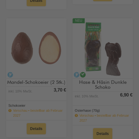
Details
NEU
alkoholfrei
alkoholfrei
vegan
Mandel-Schokoeier (2 Stk.)
Hase & Häsin Dunkle
Schoko
3,70 €
inkl. 10% MwSt.
6,90 €
inkl. 10% MwSt.
Schokoeier
Vorschau • bestellbar ab Februar
Osterhase (70g)
2027
Vorschau • bestellbar ab Februar
2027
Details
Details