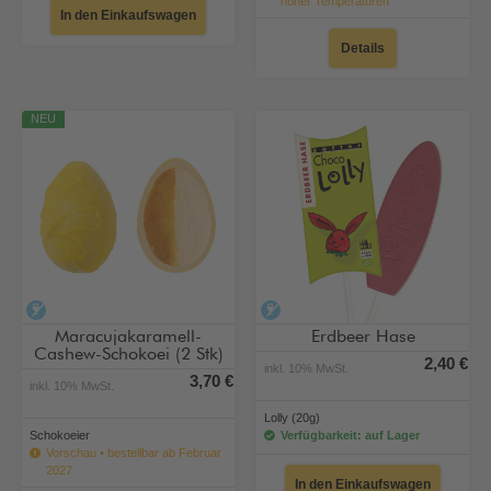
hoher Temperaturen
In den Einkaufswagen
Details
NEU
alkoholfrei
alkoholfrei
Maracujakaramell-
Erdbeer Hase
Cashew-Schokoei (2 Stk)
2,40 €
inkl. 10% MwSt.
3,70 €
inkl. 10% MwSt.
Lolly (20g)
Schokoeier
Verfügbarkeit: auf Lager
Vorschau • bestellbar ab Februar
2027
In den Einkaufswagen