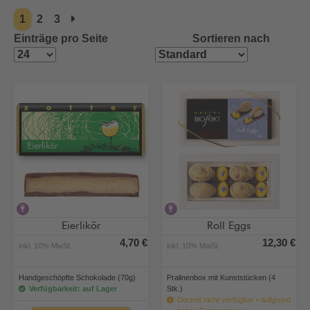
1
2
3
Einträge pro Seite
Sortieren nach
alkoholhaltig
alkoholhaltig
Eierlikör
Roll Eggs
4,70 €
12,30 €
inkl. 10% MwSt.
inkl. 10% MwSt.
Handgeschöpfte Schokolade (70g)
Pralinenbox mit Kunststücken (4
Verfügbarkeit: auf Lager
Stk.)
Derzeit nicht verfügbar • aufgrund