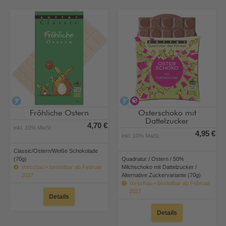
alkoholfrei
alkoholfrei
alternative Zuckervarian
Fröhliche Ostern
Osterschoko mit
Dattelzucker
4,70 €
inkl. 10% MwSt.
4,95 €
inkl. 10% MwSt.
Classic/Ostern/Weiße Schokolade
(70g)
Quadratur / Ostern / 50%
Vorschau • bestellbar ab Februar
Milchschoko mit Dattelzucker /
2027
Alternative Zuckervariante (70g)
Vorschau • bestellbar ab Februar
2027
Details
Details