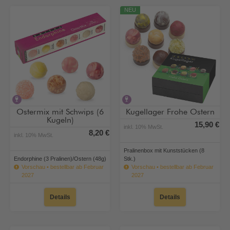
NEU
alkoholhaltig
alkoholhaltig
Ostermix mit Schwips (6
Kugellager Frohe Ostern
Kugeln)
15,90 €
inkl. 10% MwSt.
8,20 €
inkl. 10% MwSt.
Pralinenbox mit Kunststücken (8
Endorphine (3 Pralinen)/Ostern (48g)
Stk.)
Vorschau • bestellbar ab Februar
Vorschau • bestellbar ab Februar
2027
2027
Details
Details