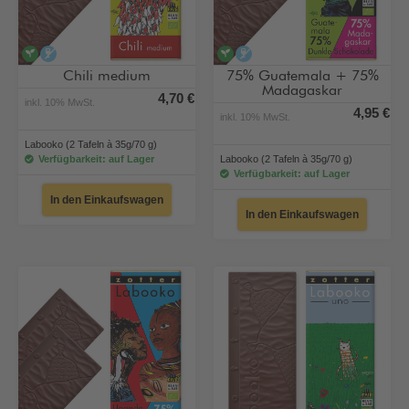
vegan
alkoholfrei
vegan
alkoholfrei
Chili medium
75% Guatemala + 75%
Madagaskar
4,70 €
inkl. 10% MwSt.
4,95 €
inkl. 10% MwSt.
Labooko (2 Tafeln à 35g/70 g)
Verfügbarkeit: auf Lager
Labooko (2 Tafeln à 35g/70 g)
Verfügbarkeit: auf Lager
In den Einkaufswagen
In den Einkaufswagen