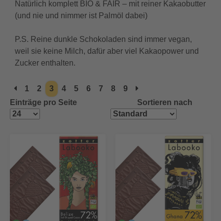
Natürlich komplett BIO & FAIR – mit reiner Kakaobutter
(und nie und nimmer ist Palmöl dabei)
P.S. Reine dunkle Schokoladen sind immer vegan,
weil sie keine Milch, dafür aber viel Kakaopower und
Zucker enthalten.
1
2
3
4
5
6
7
8
9
Einträge pro Seite
Sortieren nach