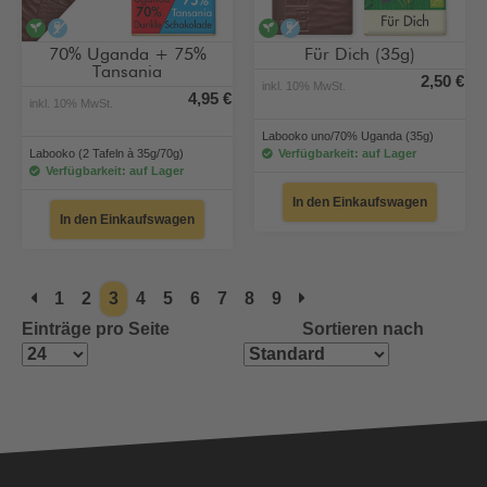
vegan
alkoholfrei
vegan
alkoholfrei
70% Uganda + 75%
Für Dich (35g)
Tansania
2,50 €
inkl. 10% MwSt.
4,95 €
inkl. 10% MwSt.
Labooko uno/70% Uganda (35g)
Labooko (2 Tafeln à 35g/70g)
Verfügbarkeit: auf Lager
Verfügbarkeit: auf Lager
In den Einkaufswagen
In den Einkaufswagen
1
2
3
4
5
6
7
8
9
Einträge pro Seite
Sortieren nach