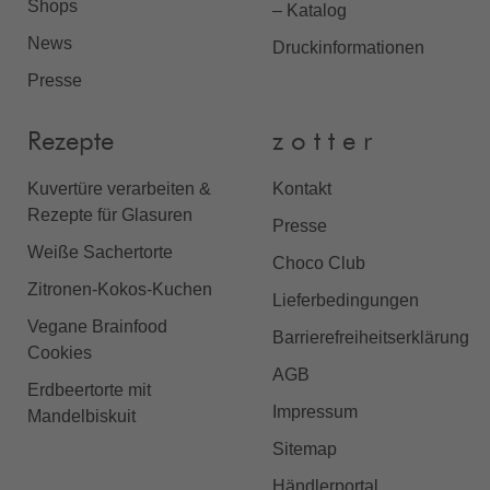
Shops
– Katalog
News
Druckinformationen
Presse
Rezepte
z o t t e r
Kuvertüre verarbeiten &
Kontakt
Rezepte für Glasuren
Presse
Weiße Sachertorte
Choco Club
Zitronen-Kokos-Kuchen
Lieferbedingungen
Vegane Brainfood
Barrierefreiheitserklärung
Cookies
AGB
Erdbeertorte mit
Impressum
Mandelbiskuit
Sitemap
Händlerportal