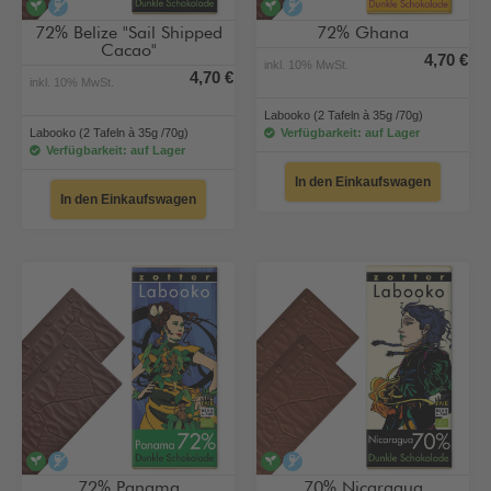
vegan
alkoholfrei
vegan
alkoholfrei
72% Belize "Sail Shipped
72% Ghana
Cacao"
4,70 €
inkl. 10% MwSt.
4,70 €
inkl. 10% MwSt.
Labooko (2 Tafeln à 35g /70g)
Labooko (2 Tafeln à 35g /70g)
Verfügbarkeit: auf Lager
Verfügbarkeit: auf Lager
In den Einkaufswagen
In den Einkaufswagen
vegan
alkoholfrei
vegan
alkoholfrei
72% Panama
70% Nicaragua