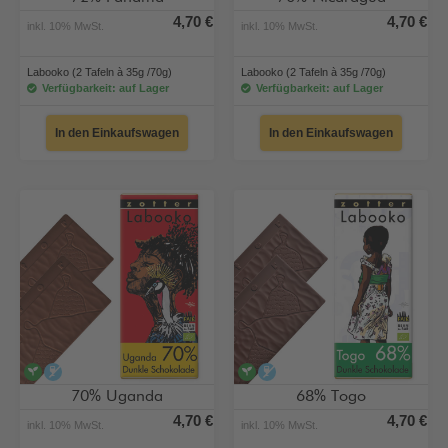
4,70 €
4,70 €
inkl. 10% MwSt.
inkl. 10% MwSt.
Labooko (2 Tafeln à 35g /70g)
Labooko (2 Tafeln à 35g /70g)
Verfügbarkeit: auf Lager
Verfügbarkeit: auf Lager
In den Einkaufswagen
In den Einkaufswagen
vegan
alkoholfrei
vegan
alkoholfrei
70% Uganda
68% Togo
4,70 €
4,70 €
inkl. 10% MwSt.
inkl. 10% MwSt.