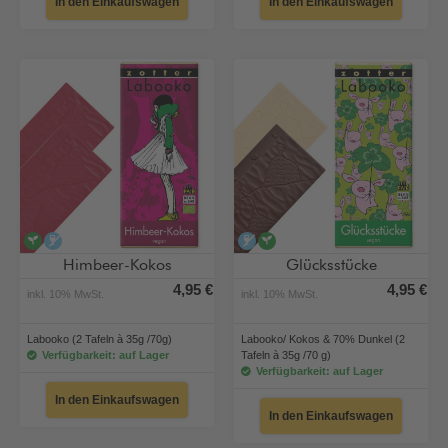
In den Einkaufswagen
In den Einkaufswagen
vegan
alkoholfrei
alkoholfrei
vegan
Himbeer-Kokos
Glücksstücke
4,95 €
4,95 €
inkl. 10% MwSt.
inkl. 10% MwSt.
Labooko (2 Tafeln à 35g /70g)
Labooko/ Kokos & 70% Dunkel (2
Verfügbarkeit: auf Lager
Tafeln à 35g /70 g)
Verfügbarkeit: auf Lager
In den Einkaufswagen
In den Einkaufswagen