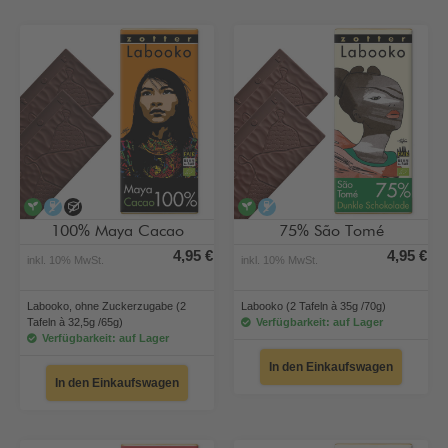
vegan
alkoholfrei
ohne Zuckerzugabe
vegan
alkoholfrei
100% Maya Cacao
75% São Tomé
4,95 €
4,95 €
inkl. 10% MwSt.
inkl. 10% MwSt.
Labooko, ohne Zuckerzugabe (2
Labooko (2 Tafeln à 35g /70g)
Tafeln à 32,5g /65g)
Verfügbarkeit: auf Lager
Verfügbarkeit: auf Lager
In den Einkaufswagen
In den Einkaufswagen