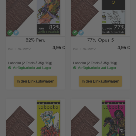
vegan
alkoholfrei
vegan
alkoholfrei
82% Peru
77% Opus 5
4,95 €
4,95 €
inkl. 10% MwSt.
inkl. 10% MwSt.
Labooko (2 Tafeln à 35g /70g)
Labooko (2 Tafeln à 35g /70g)
Verfügbarkeit: auf Lager
Verfügbarkeit: auf Lager
In den Einkaufswagen
In den Einkaufswagen