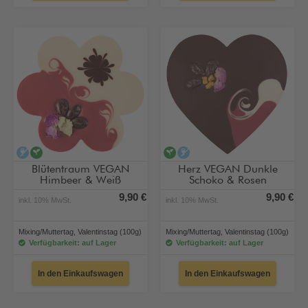
alkoholfrei
vegan
vegan
alkoholfrei
Blütentraum VEGAN
Herz VEGAN Dunkle
Himbeer & Weiß
Schoko & Rosen
9,90 €
9,90 €
inkl. 10% MwSt.
inkl. 10% MwSt.
Mixing/Muttertag, Valentinstag (100g)
Mixing/Muttertag, Valentinstag (100g)
Verfügbarkeit: auf Lager
Verfügbarkeit: auf Lager
In den Einkaufswagen
In den Einkaufswagen