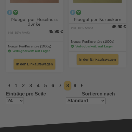
alkoholfrei
vegan
alkoholfrei
vegan
Nougat pur Haselnuss
Nougat pur Kürbiskern
dunkel
45,90 €
inkl. 10% MwSt.
45,90 €
inkl. 10% MwSt.
Nougat Pur/Kuvertüre (1000g)
Nougat Pur/Kuvertüre (1000g)
Verfügbarkeit: auf Lager
Verfügbarkeit: auf Lager
In den Einkaufswagen
In den Einkaufswagen
1
2
3
4
5
6
7
8
9
Einträge pro Seite
Sortieren nach