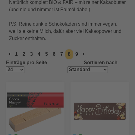
Natürlich komplett BIO & FAIR – mit reiner Kakaobutter
(und nie und nimmer ist Palmöl dabei)
P.S. Reine dunkle Schokoladen sind immer vegan,
weil sie keine Milch, dafür aber viel Kakaopower und
Zucker enthalten.
1
2
3
4
5
6
7
8
9
Einträge pro Seite
Sortieren nach