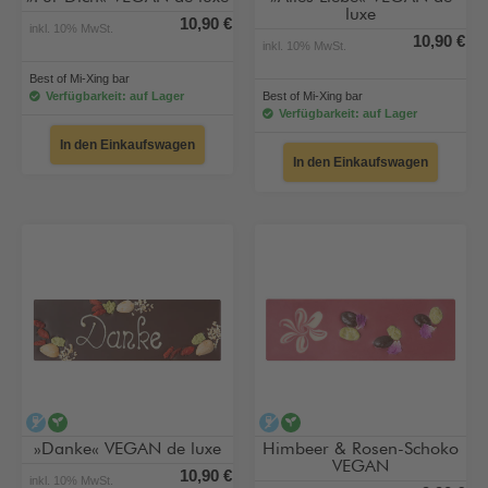
luxe
10,90 €
inkl. 10% MwSt.
10,90 €
inkl. 10% MwSt.
Best of Mi-Xing bar
Verfügbarkeit: auf Lager
Best of Mi-Xing bar
Verfügbarkeit: auf Lager
In den Einkaufswagen
In den Einkaufswagen
alkoholfrei
vegan
alkoholfrei
vegan
»Danke« VEGAN de luxe
Himbeer & Rosen-Schoko
VEGAN
10,90 €
inkl. 10% MwSt.