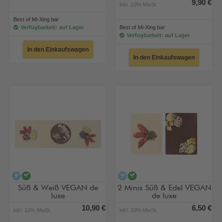
9,90 €
inkl. 10% MwSt.
Best of Mi-Xing bar
Verfügbarkeit: auf Lager
Best of Mi-Xing bar
Verfügbarkeit: auf Lager
In den Einkaufswagen
In den Einkaufswagen
alkoholfrei
vegan
alkoholfrei
vegan
Süß & Weiß VEGAN de
2 Minis Süß & Edel VEGAN
luxe
de luxe
10,90 €
6,50 €
inkl. 10% MwSt.
inkl. 10% MwSt.