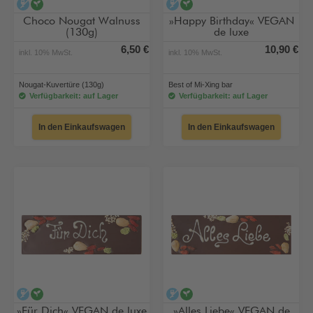
alkoholfrei
vegan
alkoholfrei
vegan
Choco Nougat Walnuss
»Happy Birthday« VEGAN
(130g)
de luxe
6,50 €
10,90 €
inkl. 10% MwSt.
inkl. 10% MwSt.
Nougat-Kuvertüre (130g)
Best of Mi-Xing bar
Verfügbarkeit: auf Lager
Verfügbarkeit: auf Lager
In den Einkaufswagen
In den Einkaufswagen
alkoholfrei
vegan
alkoholfrei
vegan
»Für Dich« VEGAN de luxe
»Alles Liebe« VEGAN de