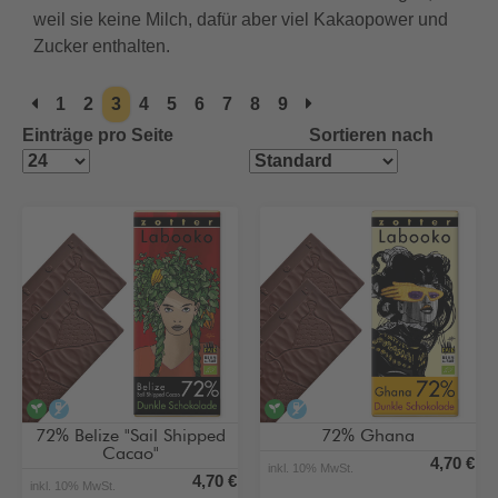
weil sie keine Milch, dafür aber viel Kakaopower und
Zucker enthalten.
1
2
3
4
5
6
7
8
9
Einträge pro Seite
Sortieren nach
vegan
alkoholfrei
vegan
alkoholfrei
72% Belize "Sail Shipped
72% Ghana
Cacao"
4,70 €
inkl. 10% MwSt.
4,70 €
inkl. 10% MwSt.