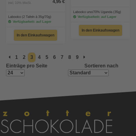
4,95 €
inkl. 10% MwSt.
Labooko uno/70% Uganda (35g)
Labooko (2 Tafeln à 35g/70g)
Verfügbarkeit: auf Lager
Verfügbarkeit: auf Lager
In den Einkaufswagen
In den Einkaufswagen
1
2
3
4
5
6
7
8
9
Einträge pro Seite
Sortieren nach