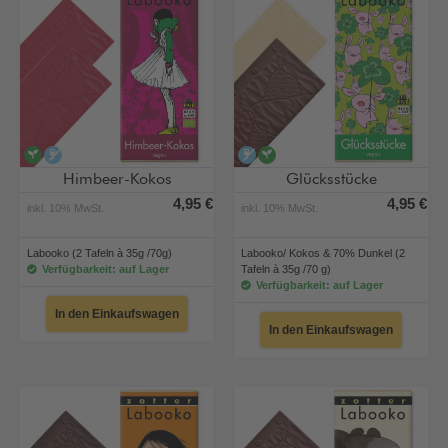
vegan
alkoholfrei
alkoholfrei
vegan
Himbeer-Kokos
Glücksstücke
4,95 €
4,95 €
inkl. 10% MwSt.
inkl. 10% MwSt.
Labooko (2 Tafeln à 35g /70g)
Labooko/ Kokos & 70% Dunkel (2
Verfügbarkeit: auf Lager
Tafeln à 35g /70 g)
Verfügbarkeit: auf Lager
In den Einkaufswagen
In den Einkaufswagen