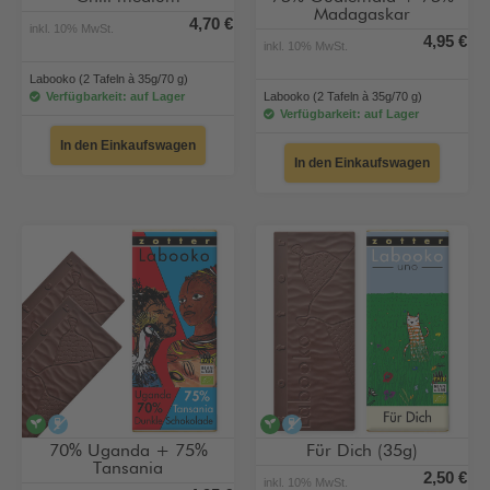
Madagaskar
4,70 €
inkl. 10% MwSt.
4,95 €
inkl. 10% MwSt.
Labooko (2 Tafeln à 35g/70 g)
Verfügbarkeit: auf Lager
Labooko (2 Tafeln à 35g/70 g)
Verfügbarkeit: auf Lager
In den Einkaufswagen
In den Einkaufswagen
vegan
alkoholfrei
vegan
alkoholfrei
70% Uganda + 75%
Für Dich (35g)
Tansania
2,50 €
inkl. 10% MwSt.