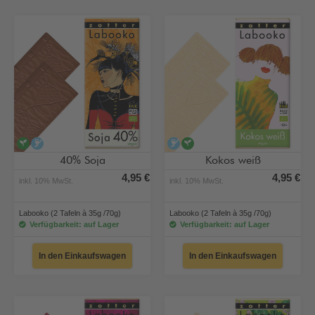
vegan
alkoholfrei
alkoholfrei
vegan
40% Soja
Kokos weiß
4,95 €
4,95 €
inkl. 10% MwSt.
inkl. 10% MwSt.
Labooko (2 Tafeln à 35g /70g)
Labooko (2 Tafeln à 35g /70g)
Verfügbarkeit: auf Lager
Verfügbarkeit: auf Lager
In den Einkaufswagen
In den Einkaufswagen