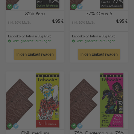
vegan
alkoholfrei
vegan
alkoholfrei
82% Peru
77% Opus 5
4,95 €
4,95 €
inkl. 10% MwSt.
inkl. 10% MwSt.
Labooko (2 Tafeln à 35g /70g)
Labooko (2 Tafeln à 35g /70g)
Verfügbarkeit: auf Lager
Verfügbarkeit: auf Lager
In den Einkaufswagen
In den Einkaufswagen
vegan
alkoholfrei
vegan
alkoholfrei
Chili medium
75% Guatemala + 75%