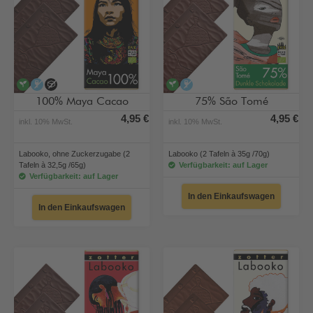
vegan
alkoholfrei
ohne Zuckerzugabe
vegan
alkoholfrei
100% Maya Cacao
75% São Tomé
4,95 €
4,95 €
inkl. 10% MwSt.
inkl. 10% MwSt.
Labooko, ohne Zuckerzugabe (2
Labooko (2 Tafeln à 35g /70g)
Tafeln à 32,5g /65g)
Verfügbarkeit: auf Lager
Verfügbarkeit: auf Lager
In den Einkaufswagen
In den Einkaufswagen