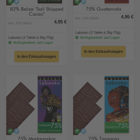
vegan
alkoholfrei
vegan
alkoholfrei
82% Belize "Sail Shipped
75% Guatemala
Cacao"
4,95 €
inkl. 10% MwSt.
4,95 €
inkl. 10% MwSt.
Labooko (2 Tafeln à 35g /70g)
Labooko (2 Tafeln à 35g /70g)
Verfügbarkeit: auf Lager
Verfügbarkeit: auf Lager
In den Einkaufswagen
In den Einkaufswagen
vegan
alkoholfrei
vegan
alkoholfrei
75% Madagaskar
75% Tansania