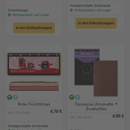
Handgeschöpfte Schokolade
Schichtnougat
Verfügbarkeit: auf Lager
Verfügbarkeit: auf Lager
In den Einkaufswagen
In den Einkaufswagen
vegan
alkoholfrei
vegan
alkoholfrei
Rote Früchtchen
Tansania Amaretto •
Zwetschke
4,70 €
inkl. 10% MwSt.
4,95 €
inkl. 10% MwSt.
Handgeschöpfte Schokolade