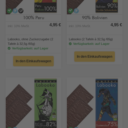
vegan
alkoholfrei
ohne Zuckerzugabe
vegan
alkoholfrei
100% Peru
90% Bolivien
4,95 €
4,95 €
inkl. 10% MwSt.
inkl. 10% MwSt.
Labooko, ohne Zuckerzugabe (2
Labooko (2 Tafeln à 32,5g /65g)
Tafeln à 32,5g /65g)
Verfügbarkeit: auf Lager
Verfügbarkeit: auf Lager
In den Einkaufswagen
In den Einkaufswagen