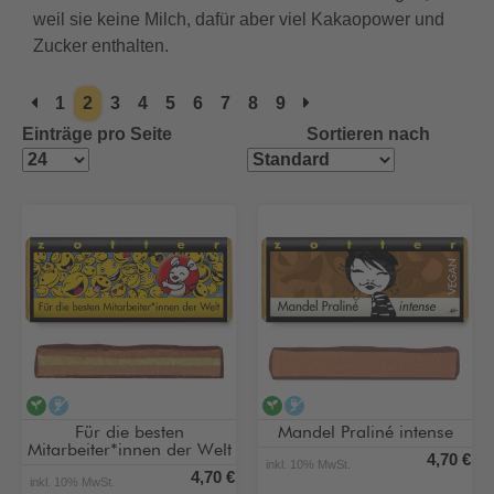
weil sie keine Milch, dafür aber viel Kakaopower und
Zucker enthalten.
1
2
3
4
5
6
7
8
9
Einträge pro Seite
Sortieren nach
vegan
alkoholfrei
vegan
alkoholfrei
Für die besten
Mandel Praliné intense
Mitarbeiter*innen der Welt
4,70 €
inkl. 10% MwSt.
4,70 €
inkl. 10% MwSt.