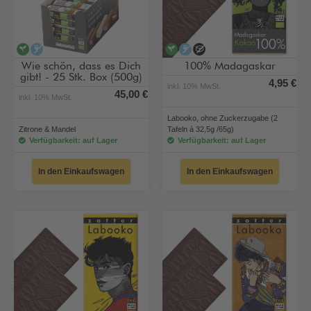
vegan
alkoholfrei
vegan
alkoholfrei
ohne Zuckerzugabe
Wie schön, dass es Dich
100% Madagaskar
gibt! - 25 Stk. Box (500g)
4,95 €
inkl. 10% MwSt.
45,00 €
inkl. 10% MwSt.
Labooko, ohne Zuckerzugabe (2
Zitrone & Mandel
Tafeln à 32,5g /65g)
Verfügbarkeit: auf Lager
Verfügbarkeit: auf Lager
In den Einkaufswagen
In den Einkaufswagen