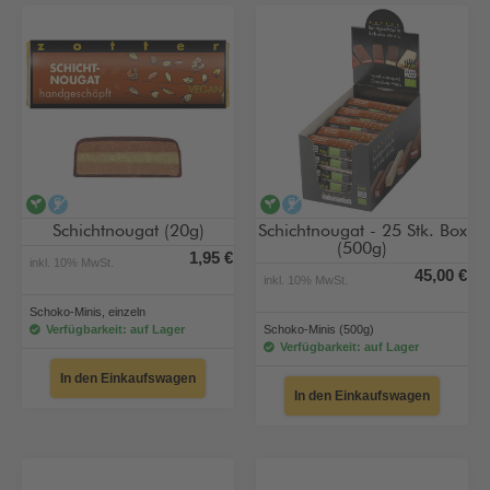
vegan
alkoholfrei
vegan
alkoholfrei
Schichtnougat (20g)
Schichtnougat - 25 Stk. Box
(500g)
1,95 €
inkl. 10% MwSt.
45,00 €
inkl. 10% MwSt.
Schoko-Minis, einzeln
Verfügbarkeit: auf Lager
Schoko-Minis (500g)
Verfügbarkeit: auf Lager
In den Einkaufswagen
In den Einkaufswagen