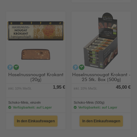
alkoholfrei
vegan
alkoholfrei
vegan
Haselnussnougat Krokant
Haselnussnougat Krokant -
(20g)
25 Stk. Box (500g)
1,95 €
45,00 €
inkl. 10% MwSt.
inkl. 10% MwSt.
Schoko-Minis, einzeln
Schoko-Minis (500g)
Verfügbarkeit: auf Lager
Verfügbarkeit: auf Lager
In den Einkaufswagen
In den Einkaufswagen