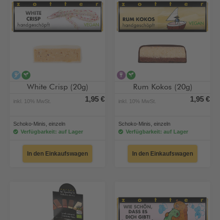
alkoholfrei
vegan
alkoholhaltig
vegan
White Crisp (20g)
Rum Kokos (20g)
1,95 €
1,95 €
inkl. 10% MwSt.
inkl. 10% MwSt.
Schoko-Minis, einzeln
Schoko-Minis, einzeln
Verfügbarkeit: auf Lager
Verfügbarkeit: auf Lager
In den Einkaufswagen
In den Einkaufswagen