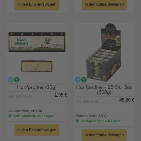
In den Einkaufswagen
In den Einkaufswagen
alkoholfrei
vegan
alkoholfrei
vegan
Hanfpraline (20g)
Hanfpraline - 25 Stk. Box
(500g)
1,95 €
inkl. 10% MwSt.
45,00 €
inkl. 10% MwSt.
Schoko-Minis, einzeln
Verfügbarkeit: auf Lager
Schoko-Minis (500g)
Verfügbarkeit: auf Lager
In den Einkaufswagen
In den Einkaufswagen