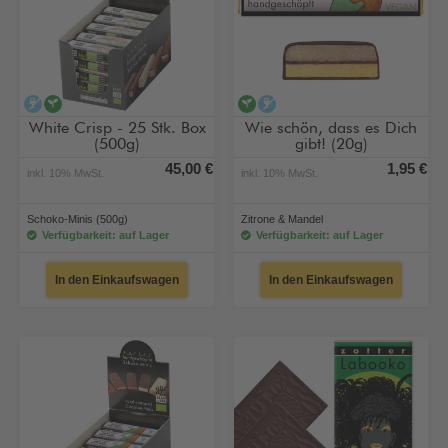
alkoholfrei
vegan
vegan
alkoholfrei
White Crisp - 25 Stk. Box
Wie schön, dass es Dich
(500g)
gibt! (20g)
45,00 €
1,95 €
inkl. 10% MwSt.
inkl. 10% MwSt.
Schoko-Minis (500g)
Zitrone & Mandel
Verfügbarkeit: auf Lager
Verfügbarkeit: auf Lager
In den Einkaufswagen
In den Einkaufswagen