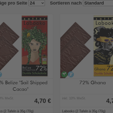
äge pro Seite
Sortieren nach
egan
alkoholfrei
vegan
alkoholfrei
% Belize "Sail Shipped
72% Ghana
Cacao"
10% MwSt.
inkl. 10% MwSt.
4,70 €
4,
o (2 Tafeln à 35g /70g)
Labooko (2 Tafeln à 35g /70g)