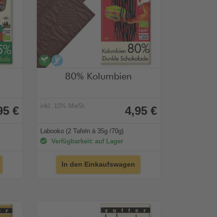
vegan
alkoholfrei
80% Kolumbien
inkl. 10% MwSt.
95 €
4,95 €
Labooko (2 Tafeln à 35g /70g)
Verfügbarkeit: auf Lager
In den Einkaufswagen