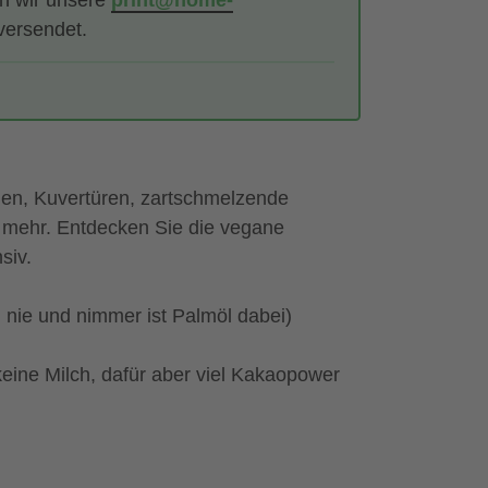
en wir unsere
print@home-
versendet.
en, Kuvertüren, zartschmelzende
 mehr. Entdecken Sie die vegane
nsiv.
d nie und nimmer ist Palmöl dabei)
eine Milch, dafür aber viel Kakaopower