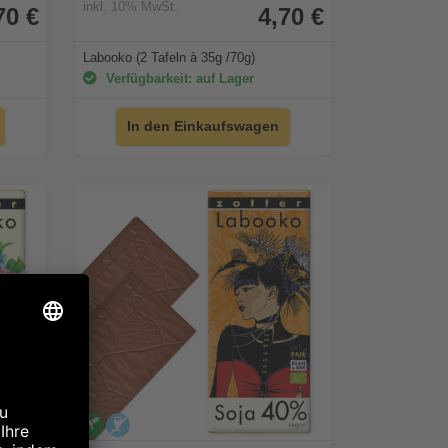
inkl. 10% MwSt.
70 €
4,70 €
Labooko (2 Tafeln à 35g /70g)
Verfügbarkeit: auf Lager
In den Einkaufswagen
vegan
alkoholfrei