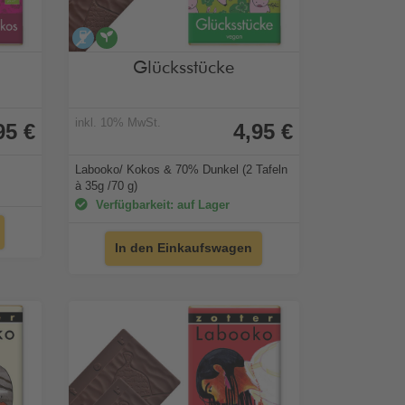
alkoholfrei
vegan
Glücksstücke
inkl. 10% MwSt.
95 €
4,95 €
Labooko/ Kokos & 70% Dunkel (2 Tafeln
à 35g /70 g)
Verfügbarkeit: auf Lager
In den Einkaufswagen