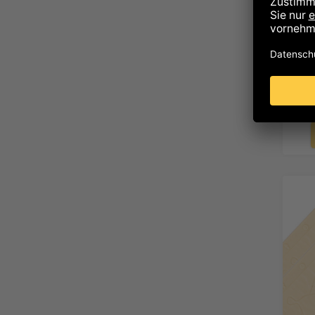
6
inkl. 
Labook
Ver