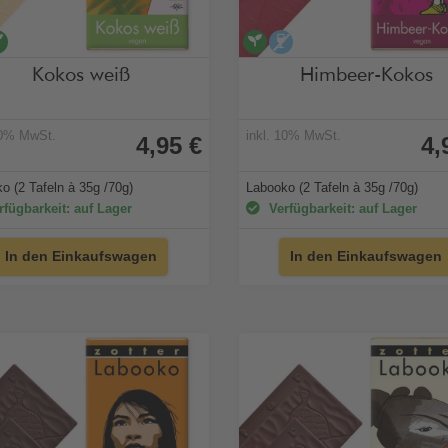
koholfrei
vegan
vegan
alkoholfrei
Kokos weiß
Himbeer-Kokos
10% MwSt.
inkl. 10% MwSt.
4,95 €
4,
o (2 Tafeln à 35g /70g)
Labooko (2 Tafeln à 35g /70g)
fügbarkeit: auf Lager
Verfügbarkeit: auf Lager
In den Einkaufswagen
In den Einkaufswagen