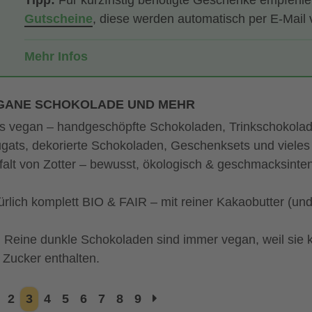
Tipp:
Für kurzfristig benötigte Geschenke empfehl
Gutscheine
, diese werden automatisch per E-Mail 
Mehr Infos
GANE SCHOKOLADE UND MEHR
es vegan – handgeschöpfte Schokoladen, Trinkschokolad
gats, dekorierte Schokoladen, Geschenksets und vieles
lfalt von Zotter – bewusst, ökologisch & geschmacksinte
ürlich komplett BIO & FAIR – mit reiner Kakaobutter (un
. Reine dunkle Schokoladen sind immer vegan, weil sie k
 Zucker enthalten.
2
3
4
5
6
7
8
9