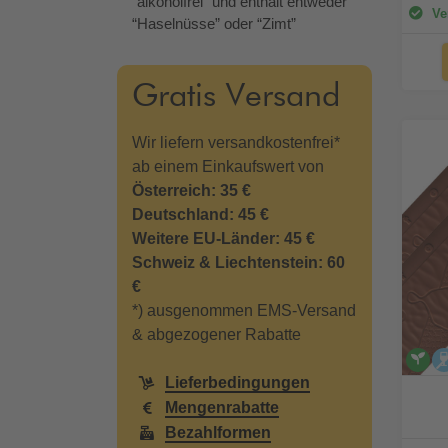
“alkoholfrei” und enthält entweder
Ver
“Haselnüsse” oder “Zimt”
Gratis Versand
Wir liefern versandkostenfrei*
ab einem Einkaufswert von
Österreich: 35 €
Deutschland: 45 €
Weitere EU-Länder: 45 €
Schweiz & Liechtenstein: 60
€
*) ausgenommen EMS-Versand
& abgezogener Rabatte
v
Lieferbedingungen
Mengenrabatte
Bezahlformen