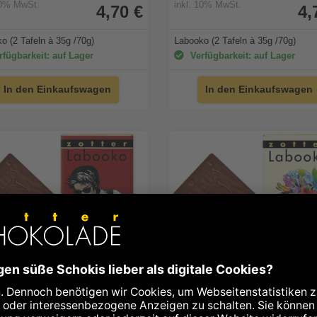
10% MwSt.
inkl. 10% MwSt.
4,70 €
4,
o (2 Tafeln à 35g /70g)
Labooko (2 Tafeln à 35g /70g)
fügbarkeit: auf Lager
Verfügbarkeit: auf Lager
In den Einkaufswagen
In den Einkaufswagen
egan
alkoholfrei
vegan
alkoholfrei