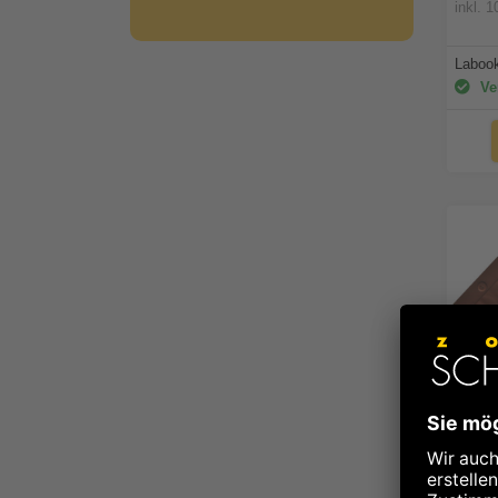
inkl. 
Labook
Ver
v