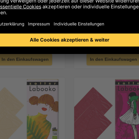
2% Dominikanische
60% Ecuador
Republik
10% MwSt.
inkl. 10% MwSt.
4,70 €
4,
o (2 Tafeln à 35g /70g)
Labooko (2 Tafeln à 35g /70g)
fügbarkeit: auf Lager
Verfügbarkeit: auf Lager
In den Einkaufswagen
In den Einkaufswagen