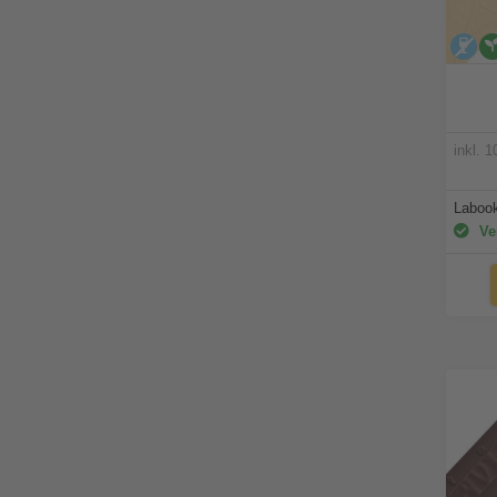
al
inkl. 
Labook
Ver