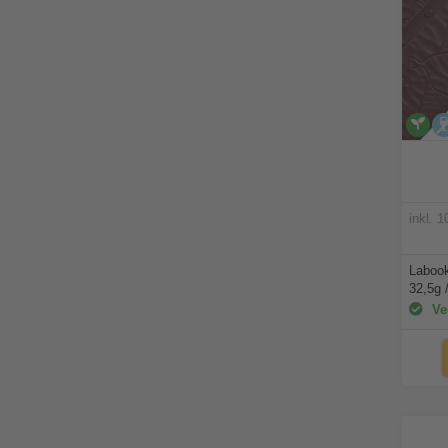
v
inkl. 
Labook
32,5g 
Ver