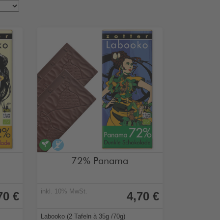
vegan
alkoholfrei
72% Panama
inkl. 10% MwSt.
70 €
4,70 €
Labooko (2 Tafeln à 35g /70g)