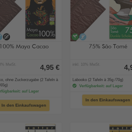
egan
alkoholfrei
ohne Zuckerzugabe
vegan
alkoholfrei
100% Maya Cacao
75% São Tomé
10% MwSt.
inkl. 10% MwSt.
4,95 €
4,
o, ohne Zuckerzugabe (2 Tafeln à
Labooko (2 Tafeln à 35g /70g)
/65g)
Verfügbarkeit: auf Lager
fügbarkeit: auf Lager
In den Einkaufswagen
In den Einkaufswagen