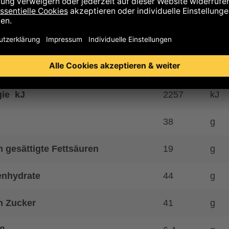
is auf Allergene
hrwerte
ie kcal
539
kcal
gie kJ
2257
kJ
38
g
 gesättigte Fettsäuren
19
g
enhydrate
44
g
n Zucker
41
g