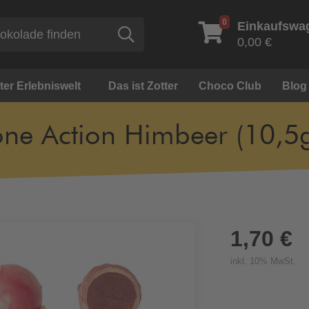
0
Einkaufswa
Suche
0,00 €
ter Erlebniswelt
Das ist Zotter
Choco Club
Blog
ne Action Himbeer (10,5
1,70 €
inkl. 10% MwSt.