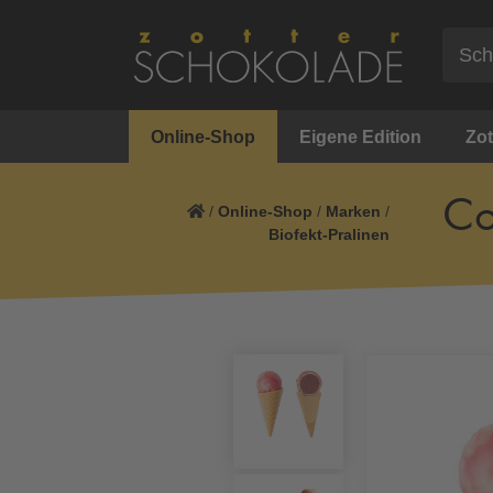
Online-Shop
Eigene Edition
Zot
Co
/
Online-Shop
/
Marken
/
Biofekt-Pralinen