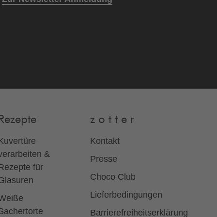
Rezepte
z o t t e r
Kuvertüre
Kontakt
verarbeiten &
Presse
Rezepte für
Choco Club
Glasuren
Lieferbedingungen
Weiße
Sachertorte
Barrierefreiheitserklärung