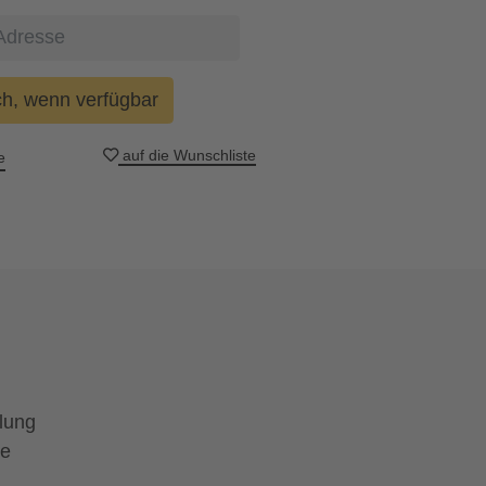
ch, wenn verfügbar
auf die Wunschliste
e
llung
ie