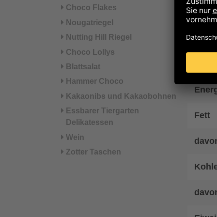
Hinwe
Choco Flakes
Nougatriegel
Nä
Nutting Hill Riegel
Choco Lollys
Energ
Blattsalat
Hammer Choco
Ener
Kakaonibs und Kakaobohnen
Essbarer Tiergarten
Fett
Delikatessen
Wein
davon
Zotter Taschen
Kohl
davo