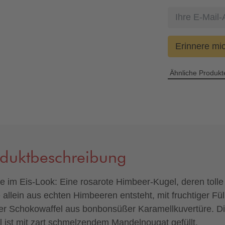
Erinnere mi
Ähnliche Produkt
oduktbeschreibung
ne im Eis-Look: Eine rosarote Himbeer-Kugel, deren tolle
 allein aus echten Himbeeren entsteht, mit fruchtiger Fü
ner Schokowaffel aus bonbonsüßer Karamellkuvertüre. D
l ist mit zart schmelzendem Mandelnougat gefüllt.