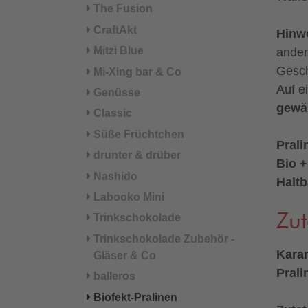
The Fusion
CraftAkt
Hinw
Mitzi Blue
ander
Gesch
Mi-Xing bar & Co
Auf e
Genüsse
gewä
Classic
Süße Früchtchen
Prali
drunter & drüber
Bio +
Nashido
Haltb
Labooko Mini
Zut
Trinkschokolade
Trinkschokolade Zubehör -
Karam
Gläser & Co
Prali
balleros
Biofekt-Pralinen