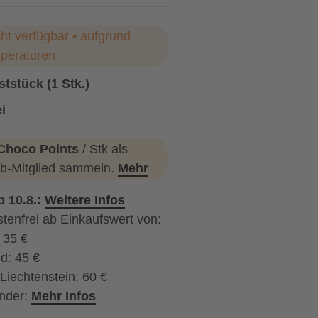
cht verfügbar • aufgrund
peraturen
tstück (1 Stk.)
i
Choco Points
/ Stk als
b-Mitglied sammeln.
Mehr
b 10.8.:
Weitere Infos
tenfrei ab Einkaufswert von:
: 35 €
d: 45 €
Liechtenstein: 60 €
nder:
Mehr Infos