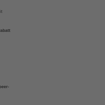
it
abatt
beer-