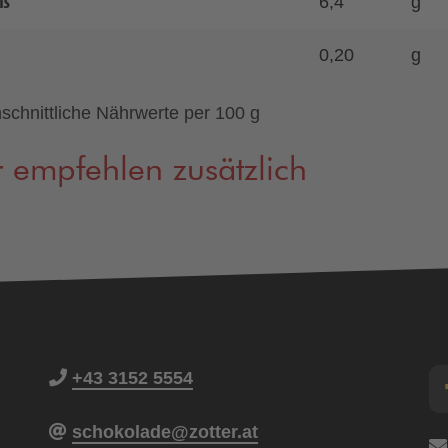
ß
6,4
g
0,20
g
schnittliche Nährwerte per 100 g
 empfehlen zusätzlich
+43 3152 5554
schokolade@zotter.at