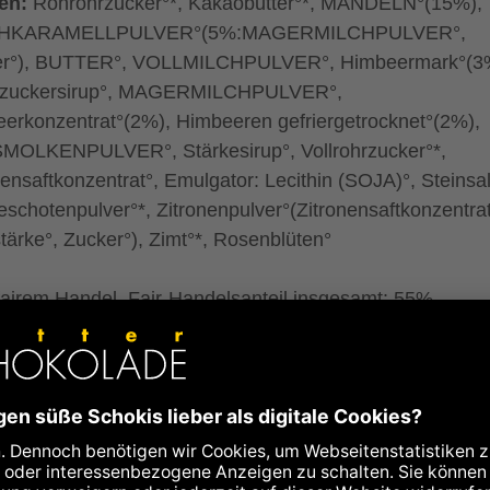
ten:
Rohrohrzucker°*, Kakaobutter°*, MANDELN°(15%),
HKARAMELLPULVER°(5%:MAGERMILCHPULVER°,
er°), BUTTER°, VOLLMILCHPULVER°, Himbeermark°(3
rtzuckersirup°, MAGERMILCHPULVER°,
erkonzentrat°(2%), Himbeeren gefriergetrocknet°(2%),
OLKENPULVER°, Stärkesirup°, Vollrohrzucker°*,
nensaftkonzentrat°, Emulgator: Lecithin (SOJA)°, Steinsal
leschotenpulver°*, Zitronenpulver°(Zitronensaftkonzentrat
tärke°, Zucker°), Zimt°*, Rosenblüten°
fairem Handel, Fair-Handelsanteil insgesamt: 55%
kontrolliert biologischer Landwirtschaft
Spuren von Schalenfrüchten aller Art, Erdnüssen, Eiern,
n und Sesam enthalten.