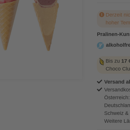
Derzeit ni
hoher Tem
Pralinen-Kuns
alkoholfre
alkoholfrei
Bis zu
17 
Choco Clu
Versand a
Versandkos
Österreich
Deutschlan
Schweiz & 
Weitere Lä