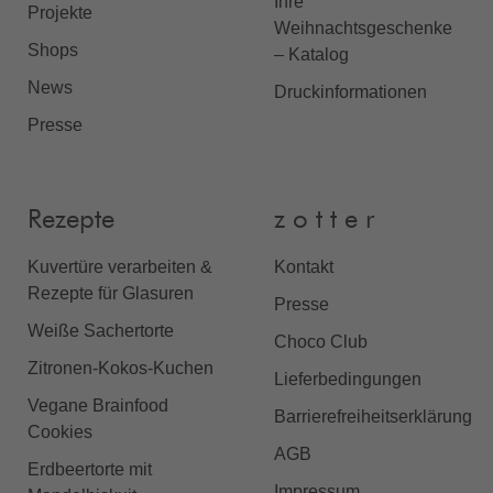
Ihre
Projekte
Weihnachtsgeschenke
Shops
– Katalog
News
Druckinformationen
Presse
Rezepte
z o t t e r
Kuvertüre verarbeiten &
Kontakt
Rezepte für Glasuren
Presse
Weiße Sachertorte
Choco Club
Zitronen-Kokos-Kuchen
Lieferbedingungen
Vegane Brainfood
Barrierefreiheitserklärung
Cookies
AGB
Erdbeertorte mit
Impressum