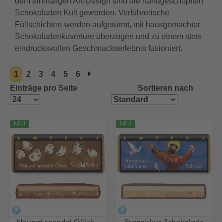
dem einmaligen Art-Design sind die handgeschöpften
Schokoladen Kult geworden. Verführerische
Füllschichten werden aufgetürmt, mit hausgemachter
Schokoladenkuvertüre überzogen und zu einem stets
eindrucksvollen Geschmackserlebnis fusioniert.
1
2
3
4
5
6
Einträge pro Seite
Sortieren nach
NEU
NEU
alkoholfrei
alkoholfrei