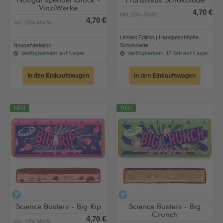
Nougat spendet Glück -
Franziskus Schokolade
VinziWerke
4,70 €
inkl. 10% MwSt.
4,70 €
inkl. 10% MwSt.
Limited Edition | Handgeschöpfte
NougatVariation
Schokolade
Verfügbarkeit: auf Lager
Verfügbarkeit: 17 Stk auf Lager
In den Einkaufswagen
In den Einkaufswagen
NEU
NEU
alkoholfrei
alkoholfrei
Science Busters - Big Rip
Science Busters - Big
Crunch
4,70 €
inkl. 10% MwSt.