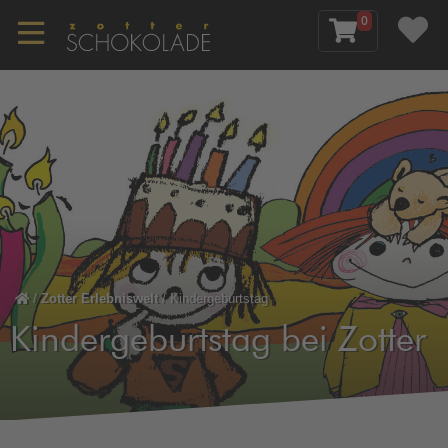
0
/
Zotter Erlebniswelt
/
Kindergeburtstag
Kindergeburtstag bei Zotter