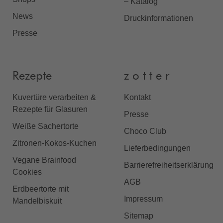
– Katalog
News
Druckinformationen
Presse
Rezepte
z o t t e r
Kuvertüre verarbeiten &
Kontakt
Rezepte für Glasuren
Presse
Weiße Sachertorte
Choco Club
Zitronen-Kokos-Kuchen
Lieferbedingungen
Vegane Brainfood
Barrierefreiheitserklärung
Cookies
AGB
Erdbeertorte mit
Impressum
Mandelbiskuit
Sitemap