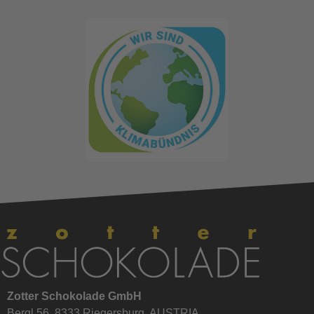
Zotter Schokolade GmbH
Bergl 56, 8333 Riegersburg, AUSTRIA