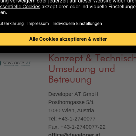
8301 Laßnitzhöhe
Tel: +43 - (0)662-2279556
yvonne.quella@zotter.at
Konzept & Technisc
Umsetzung und
Betreuung
Developer AT GmbH
Posthorngasse 5/1
1030 Wien, Austria
Tel: +43-1-2740077
Fax: +43-1-2740077-22
office@developer.at