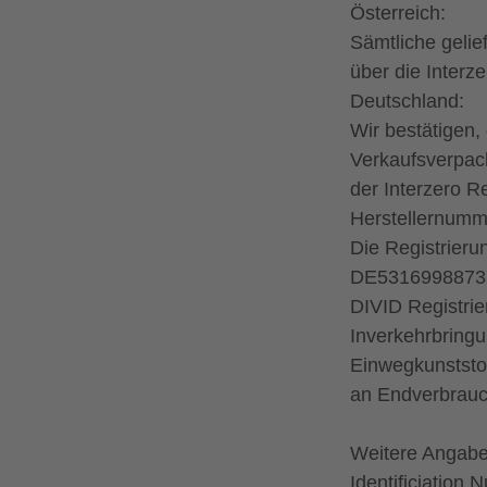
Österreich:
Sämtliche gelie
über die Interz
Deutschland:
Wir bestätigen, 
Verkaufsverpa
der Interzero R
Herstellernumm
Die Registrieru
DE5316998873
DIVID Registr
Inverkehrbringu
Einwegkunststof
an Endverbrauc
Weitere Angabe
Identificiation 