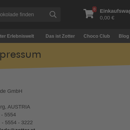
0
Einkaufswa
Suche
0,00 €
ter Erlebniswelt
Das ist Zotter
Choco Club
Blog
pressum
lade GmbH
urg, AUSTRIA
 - 5554
2 - 5554 - 3222