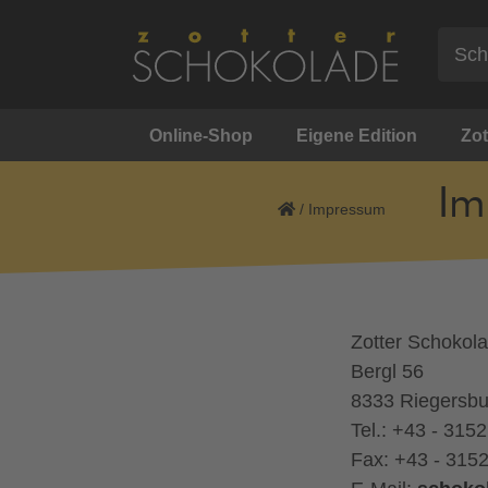
Online-Shop
Eigene Edition
Zot
Im
/
Impressum
Zotter Schoko
Bergl 56
8333 Riegersb
Tel.: +43 - 3152
Fax: +43 - 315