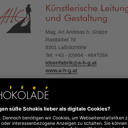
Künstlerische Leitun
und Gestaltung
Mag. Art Andreas h. Gratze
Rastbühel 7d
8301 Laßnitzhöhe
Tel: +43 - (0)664 - 4647284
ideenfabrik@a-h-g.at
www.a-h-g.at
Inhalt & Text
Yvonne Quella
Rastbühel 7d