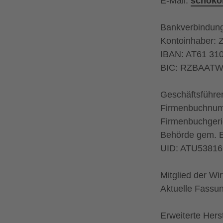
E-Mail:
schoko
Bankverbindung
Kontoinhaber: 
IBAN: AT61 31
BIC: RZBAAT
Geschäftsführeri
Firmenbuchnum
Firmenbuchgeri
Behörde gem. 
UID: ATU53816
Mitglied der Wi
Aktuelle Fassu
Erweiterte Hers