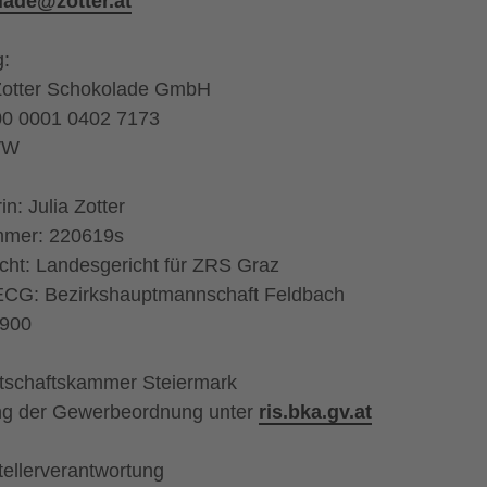
lade@zotter.at
:
Zotter Schokolade GmbH
00 0001 0402 7173
WW
n: Julia Zotter
mer: 220619s
cht: Landesgericht für ZRS Graz
ECG: Bezirkshauptmannschaft Feldbach
900
rtschaftskammer Steiermark
ng der Gewerbeordnung unter
ris.bka.gv.at
tellerverantwortung