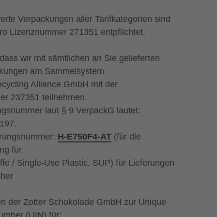
ferte Verpackungen aller Tarifkategorien sind
ero Lizenznummer 271351 entpflichtet.
dass wir mit sämtlichen an Sie gelieferten
ckungen am Sammelsystem
ecycling Alliance GmbH mit der
er 237351 teilnehmen.
ngsnummer laut § 9 VerpackG lautet:
197.
ierungsnummer:
H-E750F4-AT
(für die
ng für
fe / Single-Use Plastic, SUP) für Lieferungen
her
n der Zotter Schokolade GmbH zur Unique
Number (UIN) für: