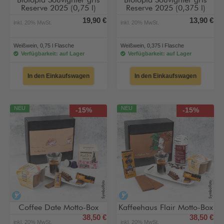
Biotopia Souvignier gris
Biotopia Souvignier gris
Reserve 2025 (0,75 l)
Reserve 2025 (0,375 l)
19,90 €
13,90 €
inkl. 20% MwSt.
inkl. 20% MwSt.
Weißwein, 0,75 l Flasche
Weißwein, 0,375 l Flasche
Verfügbarkeit: auf Lager
Verfügbarkeit: auf Lager
In den Einkaufswagen
In den Einkaufswagen
NEU
NEU
-15%
-15%
alkoholfrei
alkoholfrei
Coffee Date Motto-Box
Kaffeehaus Flair Motto-Box
38,50 €
38,50 €
inkl. 20% MwSt.
inkl. 20% MwSt.