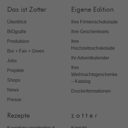
Das ist Zotter
Eigene Edition
Überblick
Ihre Firmenschokolade
BIOgrafie
Ihre Geschenksets
Produktion
Ihre
Hochzeitsschokolade
Bio + Fair + Green
Ihr Adventkalender
Jobs
Ihre
Projekte
Weihnachtsgeschenke
Shops
– Katalog
News
Druckinformationen
Presse
Rezepte
z o t t e r
Kuvertüre verarbeiten &
Kontakt