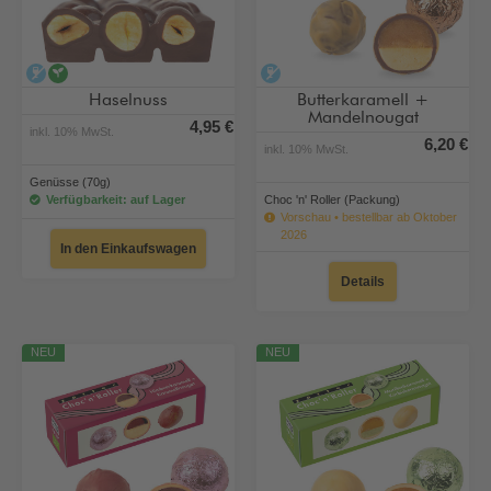
alkoholfrei
vegan
alkoholfrei
Haselnuss
Butterkaramell +
Mandelnougat
4,95 €
inkl. 10% MwSt.
6,20 €
inkl. 10% MwSt.
Genüsse (70g)
Verfügbarkeit: auf Lager
Choc 'n' Roller (Packung)
Vorschau • bestellbar ab Oktober
2026
In den Einkaufswagen
Details
NEU
NEU