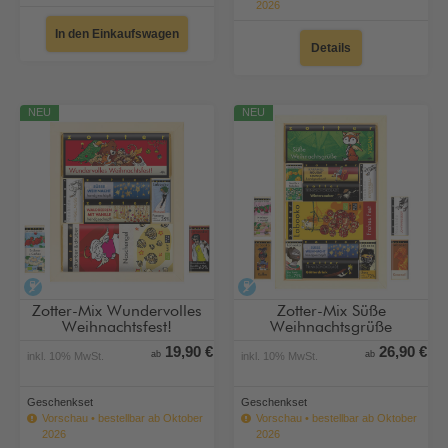
2026
In den Einkaufswagen
Details
NEU
NEU
alkoholfrei
alkoholfrei
Zotter-Mix Wundervolles
Zotter-Mix Süße
Weihnachtsfest!
Weihnachtsgrüße
19,90 €
26,90 €
ab
ab
inkl. 10% MwSt.
inkl. 10% MwSt.
Geschenkset
Geschenkset
Vorschau • bestellbar ab Oktober
Vorschau • bestellbar ab Oktober
2026
2026