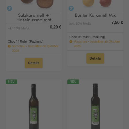
alkoholfrei
alkoholfrei
Salzkaramell +
Bunter Karamell Mix
Haselnussnougat
7,50 €
inkl. 10% MwSt.
6,20 €
inkl. 10% MwSt.
Choc 'n' Roller (Packung)
Choc 'n' Roller (Packung)
Vorschau • bestellbar ab Oktober
Vorschau • bestellbar ab Oktober
2026
2026
Details
Details
NEU
NEU