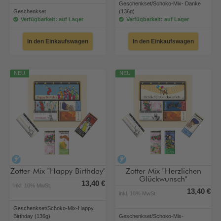
Geschenkset/Schoko-Mix- Danke
Geschenkset
(136g)
Verfügbarkeit: auf Lager
Verfügbarkeit: auf Lager
In den Einkaufswagen
In den Einkaufswagen
NEU
NEU
alkoholfrei
alkoholfrei
Zotter-Mix "Happy Birthday"
Zotter Mix "Herzlichen
Glückwunsch"
13,40 €
inkl. 10% MwSt.
13,40 €
inkl. 10% MwSt.
Geschenkset/Schoko-Mix-Happy
Birthday (136g)
Geschenkset/Schoko-Mix-