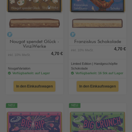
alkoholfrei
alkoholfrei
Nougat spendet Glück -
Franziskus Schokolade
VinziWerke
4,70 €
inkl. 10% MwSt.
4,70 €
inkl. 10% MwSt.
Limited Edition | Handgeschöpfte
NougatVariation
Schokolade
Verfügbarkeit: auf Lager
Verfügbarkeit: 16 Stk auf Lager
In den Einkaufswagen
In den Einkaufswagen
NEU
NEU