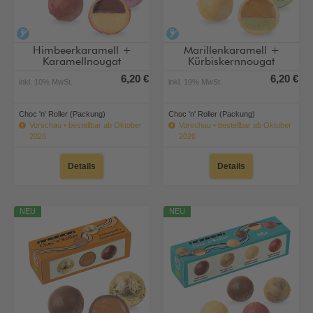
alkoholfrei
alkoholfrei
Himbeerkaramell +
Marillenkaramell +
Karamellnougat
Kürbiskernnougat
6,20 €
6,20 €
inkl. 10% MwSt.
inkl. 10% MwSt.
Choc 'n' Roller (Packung)
Choc 'n' Roller (Packung)
Vorschau • bestellbar ab Oktober
Vorschau • bestellbar ab Oktober
2026
2026
Details
Details
NEU
NEU