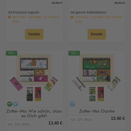
45,50 €
45,50 €
mit Espresso-Kapseln
mit ganzen Kaffeebohnen
Vorschau • bestellbar ab Oktober
Vorschau • bestellbar ab Oktober
2026
2026
Details
Details
NEU
NEU
vegan
alkoholfrei
alkoholfrei
Zotter-Mix Wie schön, dass
Zotter-Mix Danke
es Dich gibt!
13,40 €
inkl. 10% MwSt.
13,40 €
inkl. 10% MwSt.