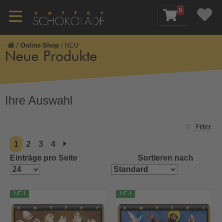
0
/
Online-Shop
/
NEU
Neue Produkte
Ihre Auswahl
Filter
1
2
3
4
Einträge pro Seite
Sortieren nach
NEU
NEU