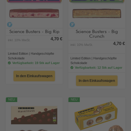
alkoholfrei
alkoholfrei
Science Busters - Big Rip
Science Busters - Big
Crunch
4,70 €
inkl. 10% MwSt.
4,70 €
inkl. 10% MwSt.
Limited Edition | Handgeschöpfte
Schokolade
Limited Edition | Handgeschöpfte
Verfügbarkeit: 19 Stk auf Lager
Schokolade
Verfügbarkeit: 12 Stk auf Lager
In den Einkaufswagen
In den Einkaufswagen
NEU
NEU