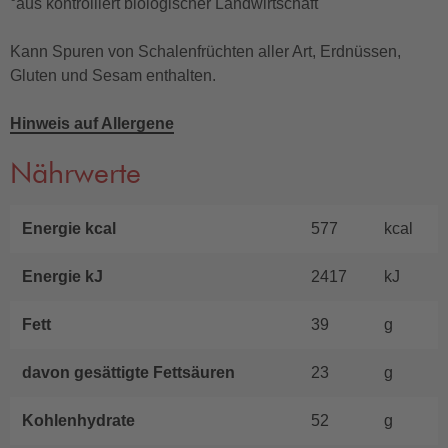
°aus kontrolliert biologischer Landwirtschaft
Kann Spuren von Schalenfrüchten aller Art, Erdnüssen,
Gluten und Sesam enthalten.
Hinweis auf Allergene
Nährwerte
Energie kcal
577
kcal
Energie kJ
2417
kJ
Fett
39
g
davon gesättigte Fettsäuren
23
g
Kohlenhydrate
52
g