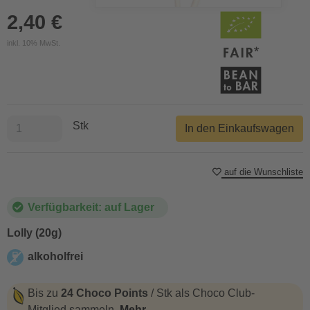
2,40 €
inkl. 10% MwSt.
Stk
In den Einkaufswagen
auf die Wunschliste
Verfügbarkeit: auf Lager
Lolly (20g)
alkoholfrei
alkoholfrei
Bis zu
24 Choco Points
/ Stk als Choco Club-
Mitglied sammeln.
Mehr