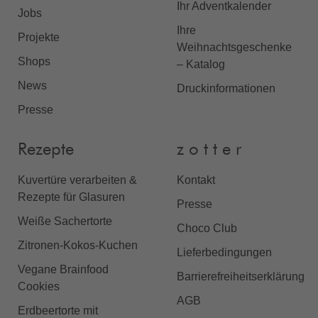
Ihr Adventkalender
Jobs
Ihre
Projekte
Weihnachtsgeschenke
Shops
– Katalog
News
Druckinformationen
Presse
Rezepte
z o t t e r
Kuvertüre verarbeiten &
Kontakt
Rezepte für Glasuren
Presse
Weiße Sachertorte
Choco Club
Zitronen-Kokos-Kuchen
Lieferbedingungen
Vegane Brainfood
Barrierefreiheitserklärung
Cookies
AGB
Erdbeertorte mit