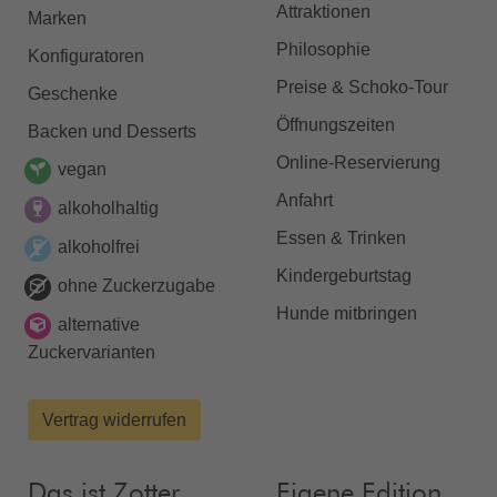
Attraktionen
Marken
Philosophie
Konfiguratoren
Preise & Schoko-Tour
Geschenke
Öffnungszeiten
Backen und Desserts
Online-Reservierung
vegan
Anfahrt
alkoholhaltig
Essen & Trinken
alkoholfrei
Kindergeburtstag
ohne Zuckerzugabe
Hunde mitbringen
alternative
Zuckervarianten
Vertrag widerrufen
Das ist Zotter
Eigene Edition