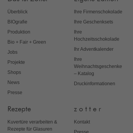
Überblick
Ihre Firmenschokolade
BIOgrafie
Ihre Geschenksets
Produktion
Ihre
Hochzeitsschokolade
Bio + Fair + Green
Ihr Adventkalender
Jobs
Ihre
Projekte
Weihnachtsgeschenke
Shops
– Katalog
News
Druckinformationen
Presse
Rezepte
z o t t e r
Kuvertüre verarbeiten &
Kontakt
Rezepte für Glasuren
Presse