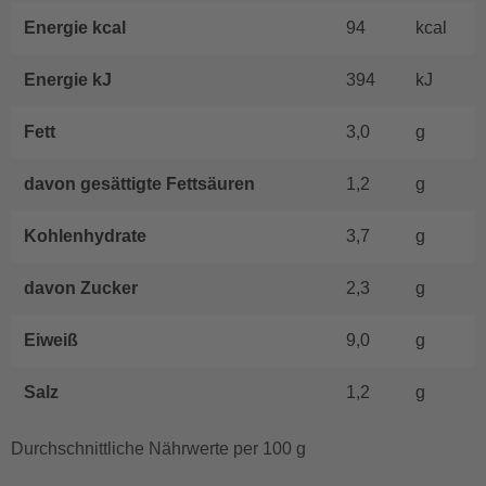
Energie kcal
94
kcal
Energie kJ
394
kJ
Fett
3,0
g
davon gesättigte Fettsäuren
1,2
g
Kohlenhydrate
3,7
g
davon Zucker
2,3
g
Eiweiß
9,0
g
Salz
1,2
g
Durchschnittliche Nährwerte per 100 g