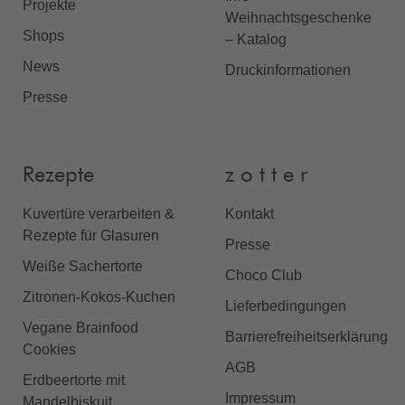
Projekte
Weihnachtsgeschenke
Shops
– Katalog
News
Druckinformationen
Presse
Rezepte
z o t t e r
Kuvertüre verarbeiten &
Kontakt
Rezepte für Glasuren
Presse
Weiße Sachertorte
Choco Club
Zitronen-Kokos-Kuchen
Lieferbedingungen
Vegane Brainfood
Barrierefreiheitserklärung
Cookies
AGB
Erdbeertorte mit
Impressum
Mandelbiskuit