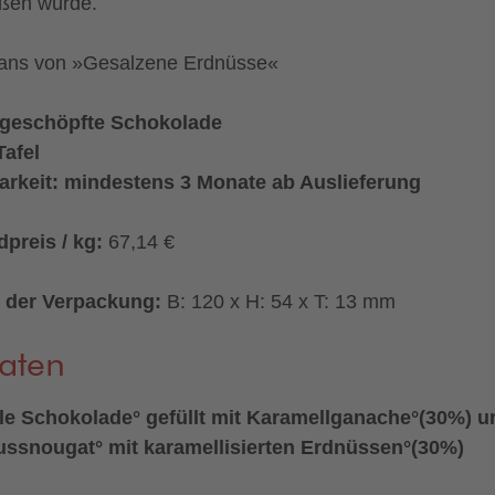
ßen würde.
Fans von »Gesalzene Erdnüsse«
geschöpfte Schokolade
Tafel
arkeit: mindestens 3 Monate ab Auslieferung
preis / kg:
67,14 €
 der Verpackung:
B: 120 x H: 54 x T: 13 mm
aten
e Schokolade° gefüllt mit Karamellganache°(30%) u
ussnougat° mit karamellisierten Erdnüssen°(30%)