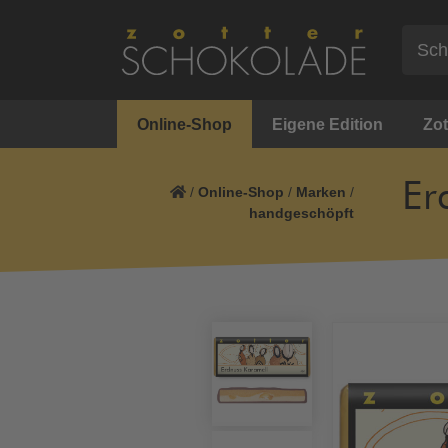
Online-Shop
Eigene Edition
Zot
Er
/
Online-Shop
/
Marken
/
handgeschöpft