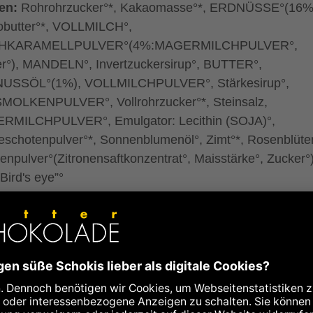
ten:
Rohrohrzucker°*, Kakaomasse°*, ERDNÜSSE°(16%
butter°*, VOLLMILCH°,
HKARAMELLPULVER°(4%:MAGERMILCHPULVER°,
r°), MANDELN°, Invertzuckersirup°, BUTTER°,
USSÖL°(1%), VOLLMILCHPULVER°, Stärkesirup°,
OLKENPULVER°, Vollrohrzucker°*, Steinsalz,
RMILCHPULVER°, Emulgator: Lecithin (SOJA)°,
leschotenpulver°*, Sonnenblumenöl°, Zimt°*, Rosenblüte
nenpulver°(Zitronensaftkonzentrat°, Maisstärke°, Zucker°)
„Bird's eye”°
o:
70% mindestens in der dunklen Schokolade°
fairem Handel, Fair-Handelsanteil insgesamt: 65%
kontrolliert biologischer Landwirtschaft
Spuren von Schalenfrüchten aller Art, Eiern, Gluten und
 enthalten.