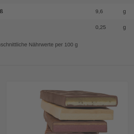
ß
9,6
g
0,25
g
schnittliche Nährwerte per 100 g