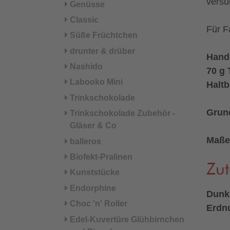
versü
Genüsse
Classic
Für 
Süße Früchtchen
drunter & drüber
Hand
Nashido
70 g 
Labooko Mini
Haltb
Trinkschokolade
Grund
Trinkschokolade Zubehör -
Gläser & Co
Maße
balleros
Biofekt-Pralinen
Zut
Kunststücke
Endorphine
Dunkl
Choc 'n' Roller
Erdn
Edel-Kuvertüre Glühbirnchen