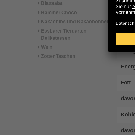
Blattsalat
Hammer Choco
Hinwe
Kakaonibs und Kakaobohnen
Nä
Essbarer Tiergarten
Delikatessen
Wein
Energ
Zotter Taschen
Energ
Fett
davon
Kohl
davo