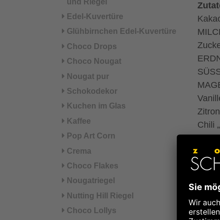
und Riegel
Zuta
Edel-Kuvertüre
Kakao
Glühbirnchen Edel-Kuvertüre
MILC
Zucke
Choco Drops
ERDN
Choco Nougat
SÜSSM
Nougat pur
MAGE
Schokodekor
Vanil
Kuchen im Glas
Zitro
Kaffee
Chili 
Pop Art Corn
Kaka
Crema
*aus 
Choco Flakes
°aus 
Nougatriegel
Nutting Hill Riegel
Kann 
Choco Lollys
Sesam