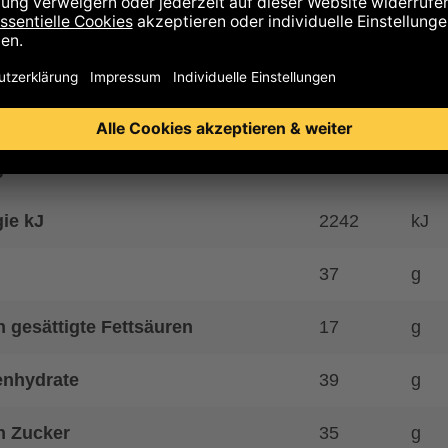
is auf Allergene
hrwerte
ie kcal
538
kcal
ie kJ
2242
kJ
37
g
 gesättigte Fettsäuren
17
g
enhydrate
39
g
n Zucker
35
g