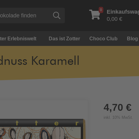
0
Einkaufswa
Suche
0,00 €
ter Erlebniswelt
Das ist Zotter
Choco Club
Blog
dnuss Karamell
4,70 €
inkl. 10% MwSt.