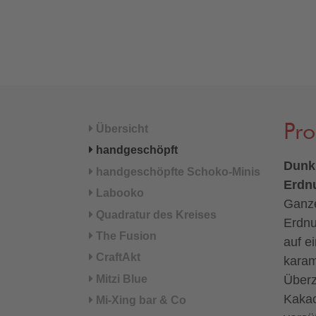
Pr
Übersicht
handgeschöpft
Dunkl
handgeschöpfte Schoko-Minis
Erdnu
Labooko
Ganze
Quadratur des Kreises
Erdnu
The Fusion
auf e
CraftAkt
karam
Mitzi Blue
Überz
Kakao
Mi-Xing bar & Co