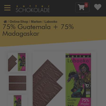
0
/
Online-Shop
/
Marken
/
Labooko
75% Guatemala + 75%
Madagaskar