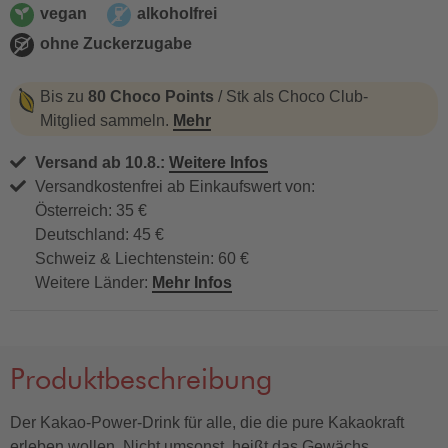
vegan
alkoholfrei
vegan
alkoholfrei
ohne Zuckerzugabe
ohne Zuckerzugabe
Bis zu
80 Choco Points
/ Stk als Choco Club-
Mitglied sammeln.
Mehr
Versand ab 10.8.:
Weitere Infos
Versandkostenfrei ab Einkaufswert von:
Österreich: 35 €
Deutschland: 45 €
Schweiz & Liechtenstein: 60 €
Weitere Länder:
Mehr Infos
Produktbeschreibung
Der Kakao-Power-Drink für alle, die die pure Kakaokraft
erleben wollen. Nicht umsonst, heißt das Gewächs