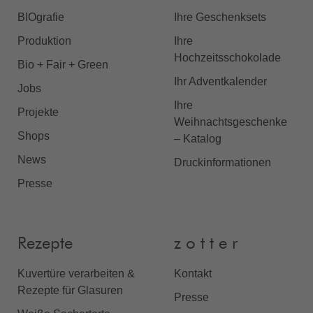
BIOgrafie
Ihre Geschenksets
Produktion
Ihre
Hochzeitsschokolade
Bio + Fair + Green
Ihr Adventkalender
Jobs
Ihre
Projekte
Weihnachtsgeschenke
Shops
– Katalog
News
Druckinformationen
Presse
Rezepte
z o t t e r
Kuvertüre verarbeiten &
Kontakt
Rezepte für Glasuren
Presse