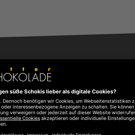
+43 3152 5554
schokolade@zotter.at
Zotter Live Chat
Weitere Kontaktinformationen