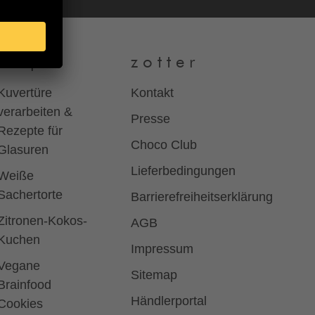
Rezepte
z o t t e r
Kuvertüre
Kontakt
verarbeiten &
Presse
Rezepte für
Choco Club
Glasuren
Lieferbedingungen
Weiße
Sachertorte
Barrierefreiheitserklärung
Zitronen-Kokos-
AGB
Kuchen
Impressum
Vegane
Sitemap
Brainfood
Händlerportal
Cookies