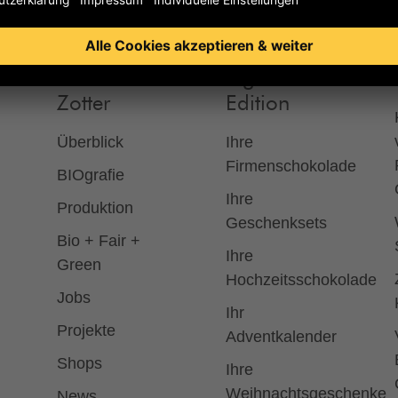
Das ist
Eigene
Zotter
Edition
Überblick
Ihre
Firmenschokolade
BIOgrafie
Ihre
Produktion
Geschenksets
Bio + Fair +
Ihre
Green
Hochzeitsschokolade
Jobs
Ihr
Projekte
Adventkalender
Shops
Ihre
Weihnachtsgeschenke
News