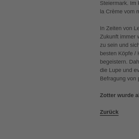
Steiermark. Im 
la Crème vom ma
In Zeiten von L
Zukunft immer w
zu sein und si
besten Köpfe /
begeistern. Dah
die Lupe und eva
Befragung von p
Zotter wurde a
Zurück