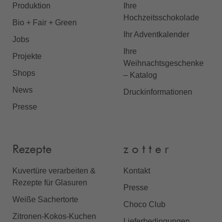
Produktion
Ihre
Hochzeitsschokolade
Bio + Fair + Green
Ihr Adventkalender
Jobs
Ihre
Projekte
Weihnachtsgeschenke
Shops
– Katalog
News
Druckinformationen
Presse
Rezepte
z o t t e r
Kuvertüre verarbeiten &
Kontakt
Rezepte für Glasuren
Presse
Weiße Sachertorte
Choco Club
Zitronen-Kokos-Kuchen
Lieferbedingungen