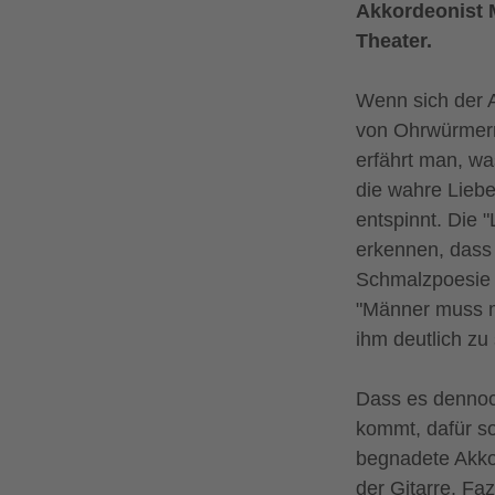
Akkordeonist 
Theater.
Wenn sich der A
von Ohrwürmern 
erfährt man, wa
die wahre Liebe
entspinnt. Die 
erkennen, dass 
Schmalzpoesie i
"Männer muss ma
ihm deutlich zu
Dass es dennoc
kommt, dafür s
begnadete Akkor
der Gitarre. Fa