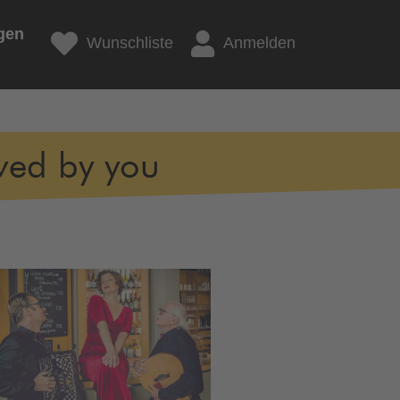
gen
Wunschliste
Anmelden
ved by you