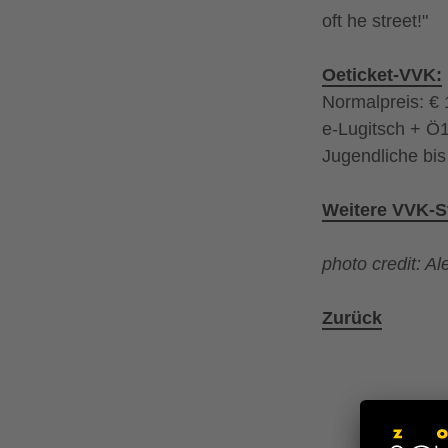
oft he street!"
Oeticket-VVK:
Normalpreis: € 
e-Lugitsch + Ö
Jugendliche bis
Weitere VVK-St
photo credit: A
Zurück