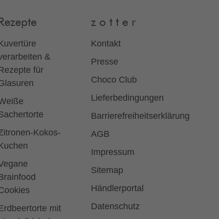
Rezepte
z o t t e r
Kuvertüre
Kontakt
verarbeiten &
Presse
Rezepte für
Choco Club
Glasuren
Lieferbedingungen
Weiße
Sachertorte
Barrierefreiheitserklärung
Zitronen-Kokos-
AGB
Kuchen
Impressum
Vegane
Sitemap
Brainfood
Händlerportal
Cookies
Datenschutz
Erdbeertorte mit