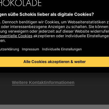
+43 3152 5554
schokolade@zotter.at
Zotter Live Chat
Weitere Kontaktinformationen