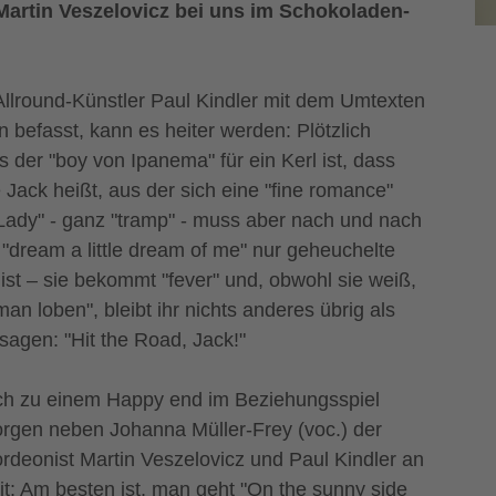
Martin Veszelovicz bei uns im Schokoladen-
llround-Künstler Paul Kindler mit dem Umtexten
befasst, kann es heiter werden: Plötzlich
s der "boy von Ipanema" für ein Kerl ist, dass
 Jack heißt, aus der sich eine "fine romance"
"Lady" - ganz "tramp" - muss aber nach und nach
"dream a little dream of me" nur geheuchelte
st – sie bekommt "fever" und, obwohl sie weiß,
n loben", bleibt ihr nichts anderes übrig als
 sagen: "Hit the Road, Jack!"
h zu einem Happy end im Beziehungsspiel
orgen neben Johanna Müller-Frey (voc.) der
deonist Martin Veszelovicz und Paul Kindler an
zit: Am besten ist, man geht "On the sunny side