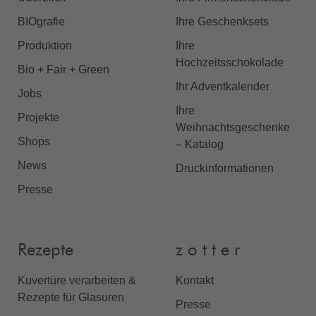
BIOgrafie
Ihre Geschenksets
Produktion
Ihre
Hochzeitsschokolade
Bio + Fair + Green
Ihr Adventkalender
Jobs
Ihre
Projekte
Weihnachtsgeschenke
Shops
– Katalog
News
Druckinformationen
Presse
Rezepte
z o t t e r
Kuvertüre verarbeiten &
Kontakt
Rezepte für Glasuren
Presse