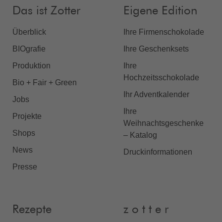
Das ist Zotter
Eigene Edition
Überblick
Ihre Firmenschokolade
BIOgrafie
Ihre Geschenksets
Produktion
Ihre
Hochzeitsschokolade
Bio + Fair + Green
Ihr Adventkalender
Jobs
Ihre
Projekte
Weihnachtsgeschenke
Shops
– Katalog
News
Druckinformationen
Presse
Rezepte
z o t t e r