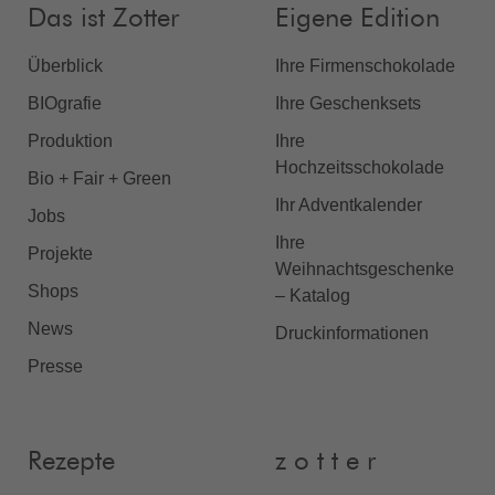
Das ist Zotter
Eigene Edition
Überblick
Ihre Firmenschokolade
BIOgrafie
Ihre Geschenksets
Produktion
Ihre
Hochzeitsschokolade
Bio + Fair + Green
Ihr Adventkalender
Jobs
Ihre
Projekte
Weihnachtsgeschenke
Shops
– Katalog
News
Druckinformationen
Presse
Rezepte
z o t t e r