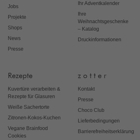
Ihr Adventkalender
Jobs
Ihre
Projekte
Weihnachtsgeschenke
Shops
– Katalog
News
Druckinformationen
Presse
Rezepte
z o t t e r
Kuvertüre verarbeiten &
Kontakt
Rezepte für Glasuren
Presse
Weiße Sachertorte
Choco Club
Zitronen-Kokos-Kuchen
Lieferbedingungen
Vegane Brainfood
Barrierefreiheitserklärung
Cookies