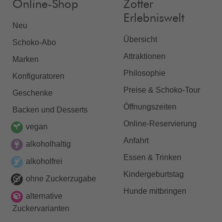
Online-Shop
Zotter
Erlebniswelt
Neu
Übersicht
Schoko-Abo
Attraktionen
Marken
Philosophie
Konfiguratoren
Preise & Schoko-Tour
Geschenke
Öffnungszeiten
Backen und Desserts
Online-Reservierung
vegan
Anfahrt
alkoholhaltig
Essen & Trinken
alkoholfrei
Kindergeburtstag
ohne Zuckerzugabe
Hunde mitbringen
alternative
Zuckervarianten