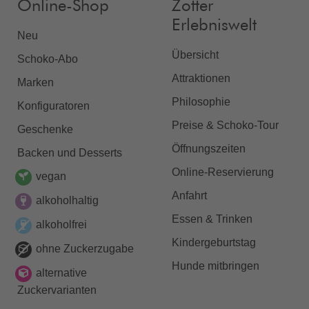
Online-Shop
Zotter
Erlebniswelt
Neu
Übersicht
Schoko-Abo
Attraktionen
Marken
Philosophie
Konfiguratoren
Preise & Schoko-Tour
Geschenke
Öffnungszeiten
Backen und Desserts
Online-Reservierung
vegan
Anfahrt
alkoholhaltig
Essen & Trinken
alkoholfrei
Kindergeburtstag
ohne Zuckerzugabe
Hunde mitbringen
alternative
Zuckervarianten