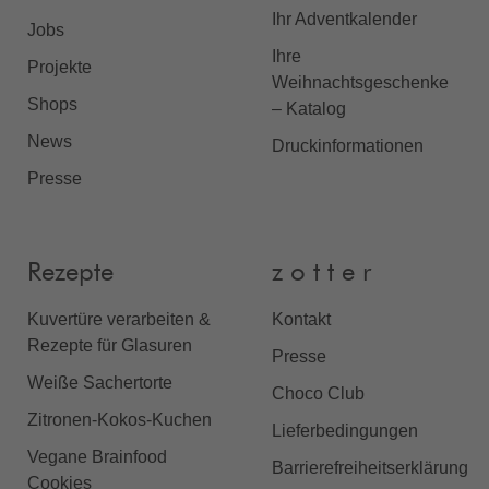
Ihr Adventkalender
Jobs
Ihre
Projekte
Weihnachtsgeschenke
Shops
– Katalog
News
Druckinformationen
Presse
Rezepte
z o t t e r
Kuvertüre verarbeiten &
Kontakt
Rezepte für Glasuren
Presse
Weiße Sachertorte
Choco Club
Zitronen-Kokos-Kuchen
Lieferbedingungen
Vegane Brainfood
Barrierefreiheitserklärung
Cookies