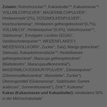
Zutaten:
Rohrohrzucker°*, Kakaobutter°*, Kakaomasse°*,
VOLLMILCHPULVER°, MAGERMILCHPULVER°,
Himbeermark°(2%), SÜSSMOLKENPULVER°,
Invertzuckersirup°, Himbeeren gefriergetrocknet°(0,7%),
VOLLMILCH°, Himbeerpulver°(0,4%), Vollrohrzucker°*,
Stärkesirup°, Emulgator: Lecithin (SOJA)°,
Vanilleschotenpulver°*, WEIZENFLAKES°(
WEIZENVOLLKORN°, Zucker°, Salz), Mango getrocknet°,
Steinsalz, Kakaobohnenstücke°*, Heidelbeeren
gefriergetrocknet°, Maracuja gefriergetrocknet°
(Maltodextrin°, Maracujasaftkonzentrat°),
MAGERMILCHJOGHURTPULVER°, Zitronenpulver°
(Zitronensaftkonzentrat°, Maisstärke°, Zucker°),
Überzugsmittel°(Glukosesirup°, Stabilisator: Gummi
arabicum°, Sonnenblumenöl°), Zimt°*, Kurkuma°
Kakao (Kakaomasse und Kakaobutter):
mindestens 50%
in der Milchschokolade°