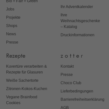
Bio + Fair + Green
Ihr Adventkalender
Jobs
Ihre
Projekte
Weihnachtsgeschenke
Shops
– Katalog
News
Druckinformationen
Presse
Rezepte
z o t t e r
Kuvertüre verarbeiten &
Kontakt
Rezepte für Glasuren
Presse
Weiße Sachertorte
Choco Club
Zitronen-Kokos-Kuchen
Lieferbedingungen
Vegane Brainfood
Barrierefreiheitserklärung
Cookies
AGB