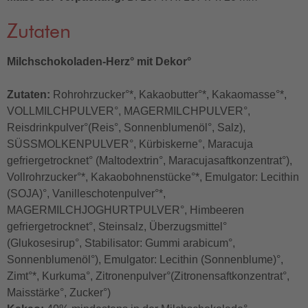
Zutaten
Milchschokoladen-Herz° mit Dekor°
Zutaten:
Rohrohrzucker°*, Kakaobutter°*, Kakaomasse°*,
VOLLMILCHPULVER°, MAGERMILCHPULVER°,
Reisdrinkpulver°(Reis°, Sonnenblumenöl°, Salz),
SÜSSMOLKENPULVER°, Kürbiskerne°, Maracuja
gefriergetrocknet° (Maltodextrin°, Maracujasaftkonzentrat°),
Vollrohrzucker°*, Kakaobohnenstücke°*, Emulgator: Lecithin
(SOJA)°, Vanilleschotenpulver°*,
MAGERMILCHJOGHURTPULVER°, Himbeeren
gefriergetrocknet°, Steinsalz, Überzugsmittel°
(Glukosesirup°, Stabilisator: Gummi arabicum°,
Sonnenblumenöl°), Emulgator: Lecithin (Sonnenblume)°,
Zimt°*, Kurkuma°, Zitronenpulver°(Zitronensaftkonzentrat°,
Maisstärke°, Zucker°)