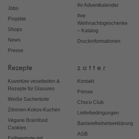
Ihr Adventkalender
Jobs
Ihre
Projekte
Weihnachtsgeschenke
Shops
– Katalog
News
Druckinformationen
Presse
Rezepte
z o t t e r
Kuvertüre verarbeiten &
Kontakt
Rezepte für Glasuren
Presse
Weiße Sachertorte
Choco Club
Zitronen-Kokos-Kuchen
Lieferbedingungen
Vegane Brainfood
Barrierefreiheitserklärung
Cookies
AGB
Erdbeertorte mit