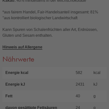
Kakao:
40% mindestens in der Milchschokolade°
*aus fairem Handel, Fair-Handelsanteil insgesamt: 81%
°aus kontrolliert biologischer Landwirtschaft
Kann Spuren von Schalenfrüchten aller Art, Erdnüssen,
Gluten und Sesam enthalten.
Hinweis auf Allergene
Nährwerte
Energie kcal
582
kcal
Energie kJ
2431
kJ
Fett
40
g
davon gesättigte Fettsäuren
24
g