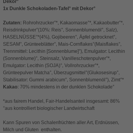
Dekor°
1x Dunkle Schokoladen-Tafel° mit Dekor°
Zutaten:
Rohrohrzucker°*, Kakaomasse°*, Kakaobutter°*,
Reisdrinkpulver°(10%: Reis°, Sonnenblumenöl°, Salz),
HASELNÜSSE°*(4%), Gojibeeren°, Äpfel getrocknet°,
SESAM°, Grünteeblätter°, Mais-Cornflakes°(Maisflakes°,
Trennmittel: Lecithin [Sonnenblume]°), Emulgator: Lecithin
(Sonnenblume)°, Steinsalz, Vanilleschotenpulver°*,
Emulgator: Lecithin (SOJA)°, Vollrohrzucker°*,
Grünteepulver Matcha°, Überzugsmittel°(Glukosesirup°,
Stabilisator: Gummi arabicum°, Sonnenblumenöl°), Zimt°*
Kakao
: 70% mindestens in der dunklen Schokolade°
*aus fairem Handel, Fair-Handelsanteil insgesamt: 86%
°aus kontrolliert biologischer Landwirtschaft
Kann Spuren von Schalenfrüchten aller Art, Erdnüssen,
Milch und Gluten enthalten.