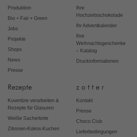
Produktion
Ihre
Hochzeitsschokolade
Bio + Fair + Green
Ihr Adventkalender
Jobs
Ihre
Projekte
Weihnachtsgeschenke
Shops
– Katalog
News
Druckinformationen
Presse
Rezepte
z o t t e r
Kuvertüre verarbeiten &
Kontakt
Rezepte für Glasuren
Presse
Weiße Sachertorte
Choco Club
Zitronen-Kokos-Kuchen
Lieferbedingungen