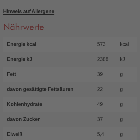
Hinweis auf Allergene
Nährwerte
Energie kcal
573
kcal
Energie kJ
2388
kJ
Fett
39
g
davon gesättigte Fettsäuren
22
g
Kohlenhydrate
49
g
davon Zucker
37
g
Eiweiß
5,4
g