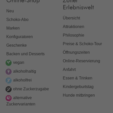
Online-Shop
Zotter
Erlebniswelt
Neu
Übersicht
Schoko-Abo
Attraktionen
Marken
Philosophie
Konfiguratoren
Preise & Schoko-Tour
Geschenke
Öffnungszeiten
Backen und Desserts
Online-Reservierung
vegan
Anfahrt
alkoholhaltig
Essen & Trinken
alkoholfrei
Kindergeburtstag
ohne Zuckerzugabe
Hunde mitbringen
alternative
Zuckervarianten