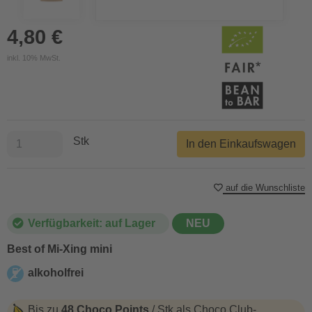
4,80 €
inkl. 10% MwSt.
Stk
In den Einkaufswagen
auf die Wunschliste
Verfügbarkeit: auf Lager
NEU
Best of Mi-Xing mini
alkoholfrei
alkoholfrei
Bis zu
48 Choco Points
/ Stk als Choco Club-