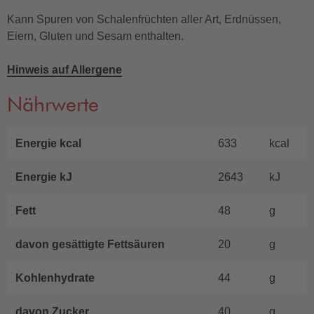
Kann Spuren von Schalenfrüchten aller Art, Erdnüssen,
Eiern, Gluten und Sesam enthalten.
Hinweis auf Allergene
Nährwerte
Energie kcal
633
kcal
Energie kJ
2643
kJ
Fett
48
g
davon gesättigte Fettsäuren
20
g
Kohlenhydrate
44
g
davon Zucker
40
g