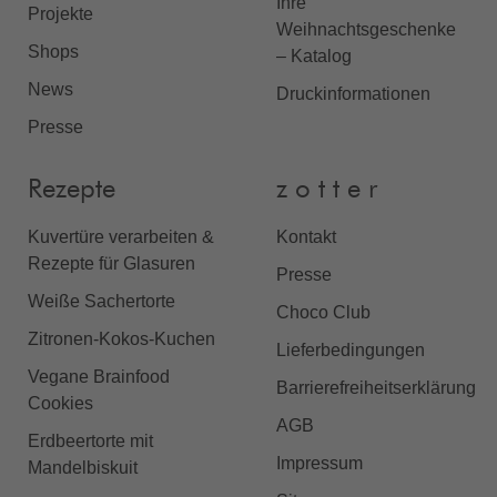
Ihre
Projekte
Weihnachtsgeschenke
Shops
– Katalog
News
Druckinformationen
Presse
Rezepte
z o t t e r
Kuvertüre verarbeiten &
Kontakt
Rezepte für Glasuren
Presse
Weiße Sachertorte
Choco Club
Zitronen-Kokos-Kuchen
Lieferbedingungen
Vegane Brainfood
Barrierefreiheitserklärung
Cookies
AGB
Erdbeertorte mit
Impressum
Mandelbiskuit