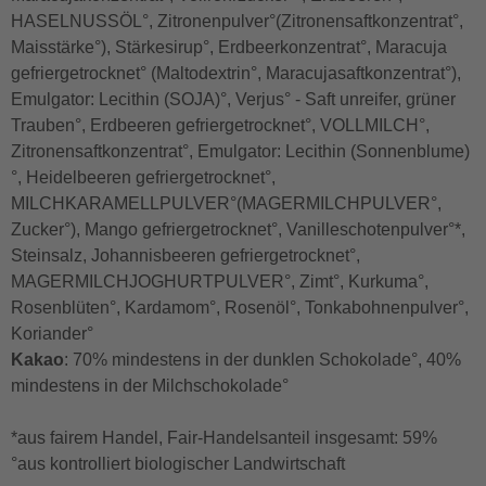
HASELNUSSÖL°, Zitronenpulver°(Zitronensaftkonzentrat°,
Maisstärke°), Stärkesirup°, Erdbeerkonzentrat°, Maracuja
gefriergetrocknet° (Maltodextrin°, Maracujasaftkonzentrat°),
Emulgator: Lecithin (SOJA)°, Verjus° - Saft unreifer, grüner
Trauben°, Erdbeeren gefriergetrocknet°, VOLLMILCH°,
Zitronensaftkonzentrat°, Emulgator: Lecithin (Sonnenblume)
°, Heidelbeeren gefriergetrocknet°,
MILCHKARAMELLPULVER°(MAGERMILCHPULVER°,
Zucker°), Mango gefriergetrocknet°, Vanilleschotenpulver°*,
Steinsalz, Johannisbeeren gefriergetrocknet°,
MAGERMILCHJOGHURTPULVER°, Zimt°, Kurkuma°,
Rosenblüten°, Kardamom°, Rosenöl°, Tonkabohnenpulver°,
Koriander°
Kakao
: 70% mindestens in der dunklen Schokolade°, 40%
mindestens in der Milchschokolade°
*aus fairem Handel, Fair-Handelsanteil insgesamt: 59%
°aus kontrolliert biologischer Landwirtschaft