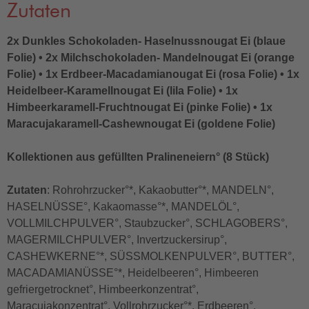
Zutaten
2x Dunkles Schokoladen- Haselnussnougat Ei (blaue
Folie) • 2x Milchschokoladen- Mandelnougat Ei (orange
Folie) • 1x Erdbeer-Macadamianougat Ei (rosa Folie) • 1x
Heidelbeer-Karamellnougat Ei (lila Folie) • 1x
Himbeerkaramell-Fruchtnougat Ei (pinke Folie) • 1x
Maracujakaramell-Cashewnougat Ei (goldene Folie)
Kollektionen aus gefüllten Pralineneiern° (8 Stück)
Zutaten
: Rohrohrzucker°*, Kakaobutter°*, MANDELN°,
HASELNÜSSE°, Kakaomasse°*, MANDELÖL°,
VOLLMILCHPULVER°, Staubzucker°, SCHLAGOBERS°,
MAGERMILCHPULVER°, Invertzuckersirup°,
CASHEWKERNE°*, SÜSSMOLKENPULVER°, BUTTER°,
MACADAMIANÜSSE°*, Heidelbeeren°, Himbeeren
gefriergetrocknet°, Himbeerkonzentrat°,
Maracujakonzentrat°, Vollrohrzucker°*, Erdbeeren°,