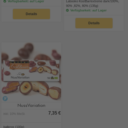
Verfügbarkeit: auf Lager
Labooko KostBar/extreme dark/100%,
90% ,82%, 80% (135g)
Verfügbarkeit: auf Lager
Details
Details
alkoholfrei
NussVariation
7,35 €
inkl. 10% MwSt.
balleros (100g)