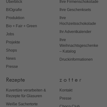
Überblick
Ihre Firmenschokolade
BIOgrafie
Ihre Geschenksets
Produktion
Ihre
Hochzeitsschokolade
Bio + Fair + Green
Ihr Adventkalender
Jobs
Ihre
Projekte
Weihnachtsgeschenke
Shops
– Katalog
News
Druckinformationen
Presse
Rezepte
z o t t e r
Kuvertüre verarbeiten &
Kontakt
Rezepte für Glasuren
Presse
Weiße Sachertorte
Choco Club