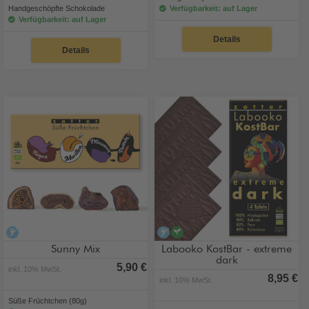
Handgeschöpfte Schokolade
Verfügbarkeit: auf Lager
Verfügbarkeit: auf Lager
Details
Details
alkoholfrei
alkoholfrei
vegan
Sunny Mix
Labooko KostBar - extreme
dark
5,90 €
inkl. 10% MwSt.
8,95 €
inkl. 10% MwSt.
Süße Früchtchen (80g)