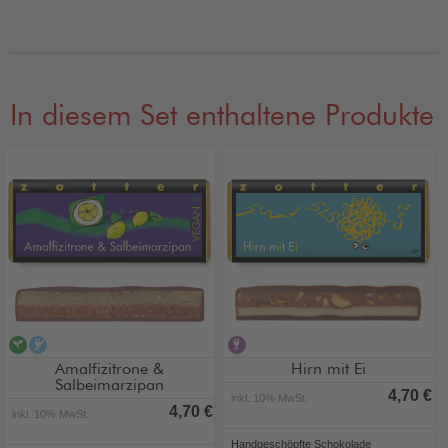
In diesem Set enthaltene Produkte
vegan
alkoholfrei
alkoholhaltig
Amalfizitrone &
Hirn mit Ei
Salbeimarzipan
4,70 €
inkl. 10% MwSt.
4,70 €
inkl. 10% MwSt.
Handgeschöpfte Schokolade