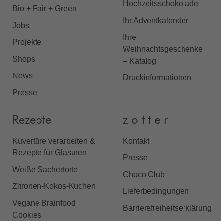
Hochzeitsschokolade
Bio + Fair + Green
Ihr Adventkalender
Jobs
Ihre
Projekte
Weihnachtsgeschenke
Shops
– Katalog
News
Druckinformationen
Presse
Rezepte
z o t t e r
Kuvertüre verarbeiten &
Kontakt
Rezepte für Glasuren
Presse
Weiße Sachertorte
Choco Club
Zitronen-Kokos-Kuchen
Lieferbedingungen
Vegane Brainfood
Barrierefreiheitserklärung
Cookies