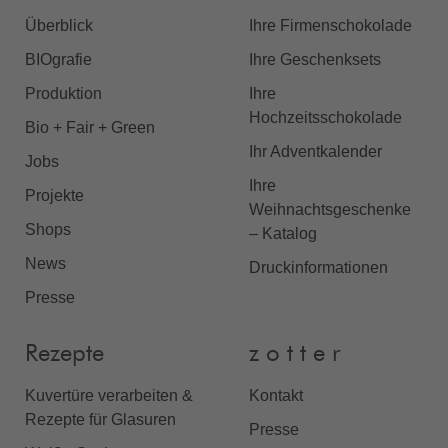
Überblick
Ihre Firmenschokolade
BIOgrafie
Ihre Geschenksets
Produktion
Ihre
Hochzeitsschokolade
Bio + Fair + Green
Ihr Adventkalender
Jobs
Ihre
Projekte
Weihnachtsgeschenke
Shops
– Katalog
News
Druckinformationen
Presse
Rezepte
z o t t e r
Kuvertüre verarbeiten &
Kontakt
Rezepte für Glasuren
Presse