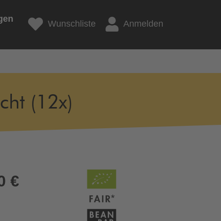
gen
Wunschliste
Anmelden
ht (12x)
0 €