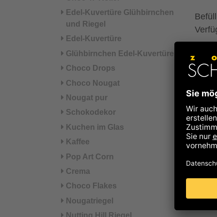
Edel-Kuvertüre Glühbirnchen
Befül
und Riegel
Verfüg
Edel-Kuvertüre
Glühbirnchen Edel-Kuvertüre
Info
Choco Drops
Die e
Choco Nougat
verpa
Nougat pur
Schokodekor
Die w
Kuchen im Glas
mehr 
Kaffee
autom
Pop Art Corn
Crema
Choco Flakes
Nougatriegel
Nutting Hill Riegel