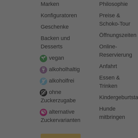
Marken
Philosophie
Konfiguratoren
Preise &
Schoko-Tour
Geschenke
Öffnungszeiten
Backen und
Desserts
Online-
Reservierung
vegan
Anfahrt
alkoholhaltig
Essen &
alkoholfrei
Trinken
ohne
Kindergeburtst
Zuckerzugabe
Hunde
alternative
mitbringen
Zuckervarianten