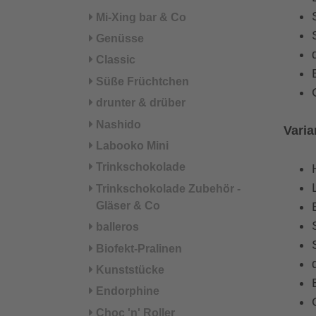
Mi-Xing bar & Co
Genüsse
Classic
Süße Früchtchen
drunter & drüber
Nashido
Varia
Labooko Mini
Trinkschokolade
Trinkschokolade Zubehör -
Gläser & Co
balleros
Biofekt-Pralinen
Kunststücke
Endorphine
Choc 'n' Roller