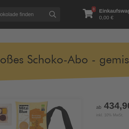
0
Einkaufswa
Suche
0,00 €
oßes Schoko-Abo - gemisc
434,9
ab
inkl. 10% MwSt.