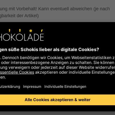
lung mit Vorbehalt! Kann eventuell abweichen (je nach
barkeit der Artikel)
rmationen zum Schoko-Abo
rste Auslieferung wird als Geschenk in einem Zotter Coo
ckt.
eiteren Teillieferungen erfolgen automatisch und werden
in einer unserer Kühltaschen versendet. Das Abo endet
atisch nach der letzten Teillieferung.