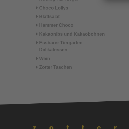
Choco Lollys
Blattsalat
Hammer Choco
Kakaonibs und Kakaobohnen
Essbarer Tiergarten
Delikatessen
Wein
Zotter Taschen