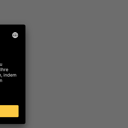
l Bag
 nicht