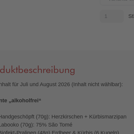
St
oduktbeschreibung
nhalt für Juli und August 2026 (Inhalt nicht wählbar):
nte „alkoholfrei“
Handgeschöpft (70g): Herzkirschen + Kürbismarzipan
Labooko (70g): 75% São Tomé
Biofekt-Pralinen (48g) Erdbeer & Kürbis (6 Kugeln)