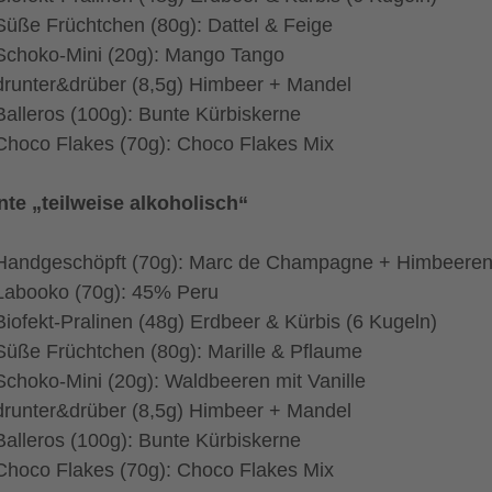
Süße Früchtchen (80g): Dattel & Feige
Schoko-Mini (20g): Mango Tango
drunter&drüber (8,5g) Himbeer + Mandel
Balleros (100g): Bunte Kürbiskerne
Choco Flakes (70g): Choco Flakes Mix
nte „teilweise alkoholisch“
Handgeschöpft (70g): Marc de Champagne + Himbeere
Labooko (70g): 45% Peru
Biofekt-Pralinen (48g) Erdbeer & Kürbis (6 Kugeln)
Süße Früchtchen (80g): Marille & Pflaume
Schoko-Mini (20g): Waldbeeren mit Vanille
drunter&drüber (8,5g) Himbeer + Mandel
Balleros (100g): Bunte Kürbiskerne
Choco Flakes (70g): Choco Flakes Mix