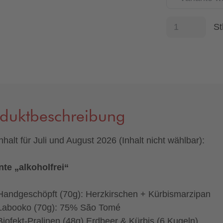
St
oduktbeschreibung
nhalt für Juli und August 2026 (Inhalt nicht wählbar):
nte „alkoholfrei“
Handgeschöpft (70g): Herzkirschen + Kürbismarzipan
Labooko (70g): 75% São Tomé
Biofekt-Pralinen (48g) Erdbeer & Kürbis (6 Kugeln)