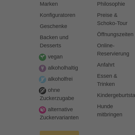
Marken
Philosophie
Konfiguratoren
Preise &
Schoko-Tour
Geschenke
Öffnungszeiten
Backen und
Desserts
Online-
Reservierung
vegan
Anfahrt
alkoholhaltig
Essen &
alkoholfrei
Trinken
ohne
Kindergeburtst
Zuckerzugabe
Hunde
alternative
mitbringen
Zuckervarianten