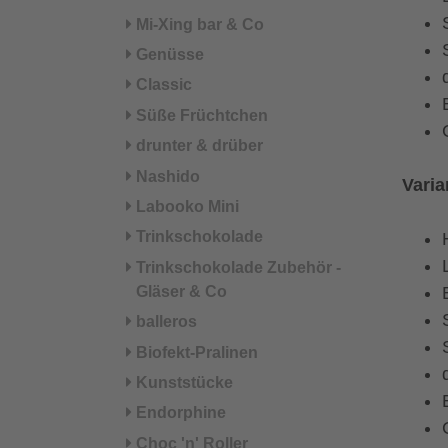
Mi-Xing bar & Co
Genüsse
Classic
Süße Früchtchen
drunter & drüber
Nashido
Varia
Labooko Mini
Trinkschokolade
Trinkschokolade Zubehör -
Gläser & Co
balleros
Biofekt-Pralinen
Kunststücke
Endorphine
Choc 'n' Roller