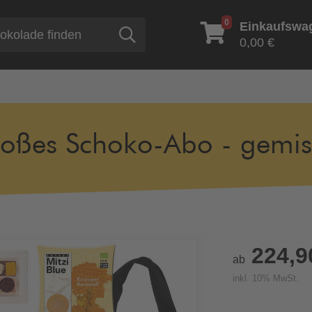
0
Einkaufswa
Suche
0,00 €
oßes Schoko-Abo - gemisc
224,9
ab
inkl. 10% MwSt.