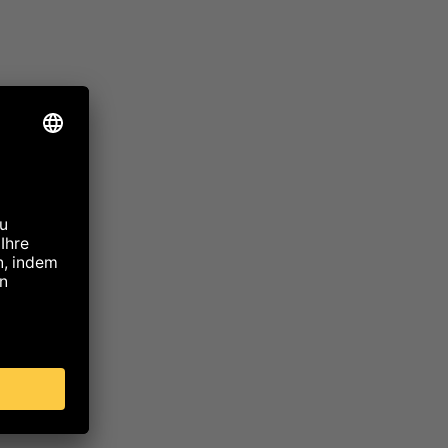
l Bag
 nicht