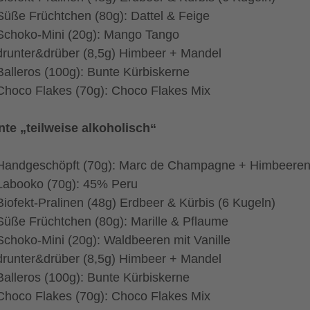
Süße Früchtchen (80g): Dattel & Feige
Schoko-Mini (20g): Mango Tango
drunter&drüber (8,5g) Himbeer + Mandel
Balleros (100g): Bunte Kürbiskerne
Choco Flakes (70g): Choco Flakes Mix
nte „teilweise alkoholisch“
Handgeschöpft (70g): Marc de Champagne + Himbeere
Labooko (70g): 45% Peru
Biofekt-Pralinen (48g) Erdbeer & Kürbis (6 Kugeln)
Süße Früchtchen (80g): Marille & Pflaume
Schoko-Mini (20g): Waldbeeren mit Vanille
drunter&drüber (8,5g) Himbeer + Mandel
Balleros (100g): Bunte Kürbiskerne
Choco Flakes (70g): Choco Flakes Mix