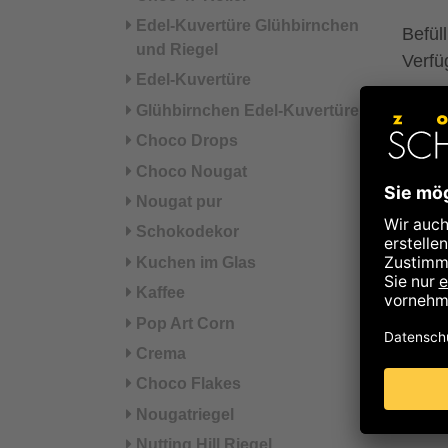
Edel-Kuvertüre Glühbirnchen
Befül
und Riegel
Verfüg
Edel-Kuvertüre
Glühbirnchen Edel-Kuvertüre
Info
Choco Drops
Die e
Choco Nougat
verpa
Nougat pur
Schokodekor
Die w
Kuchen im Glas
mehr 
Kaffee
autom
Pop Art Corn
Crema
Choco Flakes
Nougatriegel
Nutting Hill Riegel