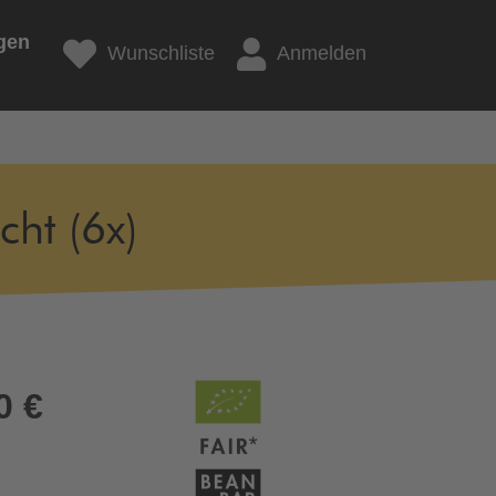
gen
Wunschliste
Anmelden
ht (6x)
0 €