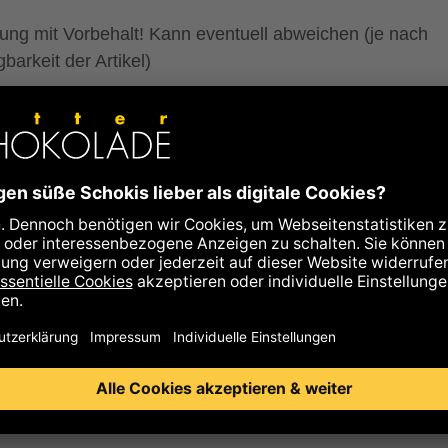
lung mit Vorbehalt! Kann eventuell abweichen (je nach
barkeit der Artikel)
rmationen zum Schoko-Abo
rste Auslieferung wird als Geschenk in einem Zotter Coo
ckt.
eiteren Teillieferungen erfolgen automatisch und werden
in einer unserer Kühltaschen versendet. Das Abo endet
atisch nach der letzten Teillieferung.