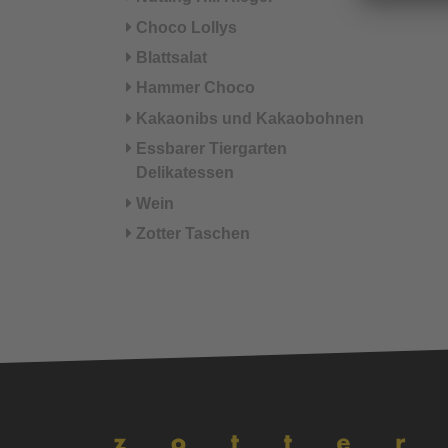
Choco Lollys
Blattsalat
Hammer Choco
Kakaonibs und Kakaobohnen
Essbarer Tiergarten
Delikatessen
Wein
Zotter Taschen