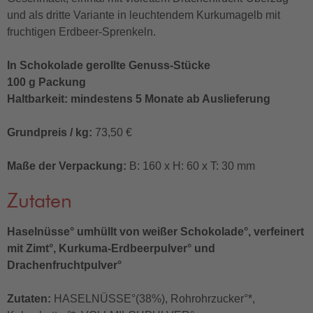
und als dritte Variante in leuchtendem Kurkumagelb mit
fruchtigen Erdbeer-Sprenkeln.
In Schokolade gerollte Genuss-Stücke
100 g Packung
Haltbarkeit: mindestens 5 Monate ab Auslieferung
Grundpreis / kg:
73,50 €
Maße der Verpackung:
B: 160 x H: 60 x T: 30 mm
Zutaten
Haselnüsse° umhüllt von weißer Schokolade°, verfeinert
mit Zimt°, Kurkuma-Erdbeerpulver° und
Drachenfruchtpulver°
Zutaten:
HASELNÜSSE°(38%), Rohrohrzucker°*,