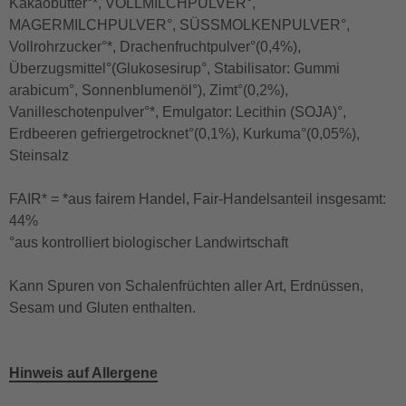
Kakaobutter°*, VOLLMILCHPULVER°,
MAGERMILCHPULVER°, SÜSSMOLKENPULVER°,
Vollrohrzucker°*, Drachenfruchtpulver°(0,4%),
Überzugsmittel°(Glukosesirup°, Stabilisator: Gummi
arabicum°, Sonnenblumenöl°), Zimt°(0,2%),
Vanilleschotenpulver°*, Emulgator: Lecithin (SOJA)°,
Erdbeeren gefriergetrocknet°(0,1%), Kurkuma°(0,05%),
Steinsalz
FAIR* = *aus fairem Handel, Fair-Handelsanteil insgesamt:
44%
°aus kontrolliert biologischer Landwirtschaft
Kann Spuren von Schalenfrüchten aller Art, Erdnüssen,
Sesam und Gluten enthalten.
Hinweis auf Allergene