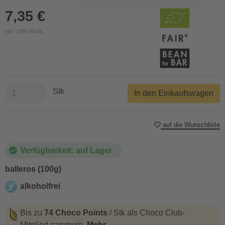
7,35 €
inkl. 10% MwSt.
Stk
In den Einkaufswagen
auf die Wunschliste
Verfügbarkeit: auf Lager
balleros (100g)
alkoholfrei
alkoholfrei
Bis zu
74 Choco Points
/ Stk als Choco Club-
Mitglied sammeln.
Mehr