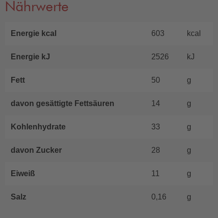
Nährwerte
Energie kcal
603
kcal
Energie kJ
2526
kJ
Fett
50
g
davon gesättigte Fettsäuren
14
g
Kohlenhydrate
33
g
davon Zucker
28
g
Eiweiß
11
g
Salz
0,16
g