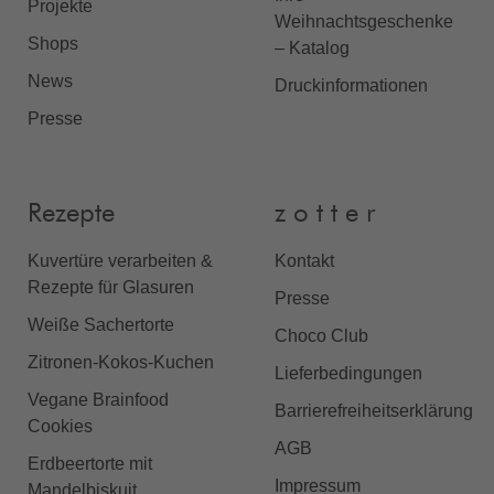
Projekte
Weihnachtsgeschenke
Shops
– Katalog
News
Druckinformationen
Presse
Rezepte
z o t t e r
Kuvertüre verarbeiten &
Kontakt
Rezepte für Glasuren
Presse
Weiße Sachertorte
Choco Club
Zitronen-Kokos-Kuchen
Lieferbedingungen
Vegane Brainfood
Barrierefreiheitserklärung
Cookies
AGB
Erdbeertorte mit
Impressum
Mandelbiskuit