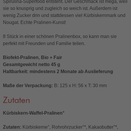
Spirulina-Superfood entsteht. Der Geschmack ist mega, weil
sie so knusprig und zugleich so weich ist. Außerdem ist
wenig Zucker drin und stattdessen viel Kürbiskernmark und
Nougat. Echte Pralinen-Kunst!
8 Stück in einer schönen Pralinenbox, so kann man sie
perfekt mit Freunden und Familie teilen.
Biofekt-Pralinen, Bio + Fair
Gesamtgewicht netto 45 g
Haltbarkeit: mindestens 2 Monate ab Auslieferung
Maße der Verpackung:
B: 125 x H: 56 x T: 30 mm
Zutaten
Kürbiskern-Waffel-Pralinen°
Zutaten:
Kürbiskerne°, Rohrohrzucker°*, Kakaobutter°*,