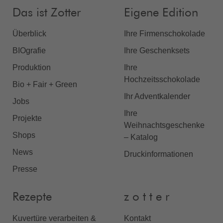
Das ist Zotter
Eigene Edition
Überblick
Ihre Firmenschokolade
BIOgrafie
Ihre Geschenksets
Produktion
Ihre
Hochzeitsschokolade
Bio + Fair + Green
Ihr Adventkalender
Jobs
Ihre
Projekte
Weihnachtsgeschenke
Shops
– Katalog
News
Druckinformationen
Presse
Rezepte
z o t t e r
Kuvertüre verarbeiten &
Kontakt