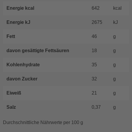
Energie kcal
642
kcal
Energie kJ
2675
kJ
Fett
46
g
davon gesättigte Fettsäuren
18
g
Kohlenhydrate
35
g
davon Zucker
32
g
Eiweiß
21
g
Salz
0,37
g
Durchschnittliche Nährwerte per 100 g