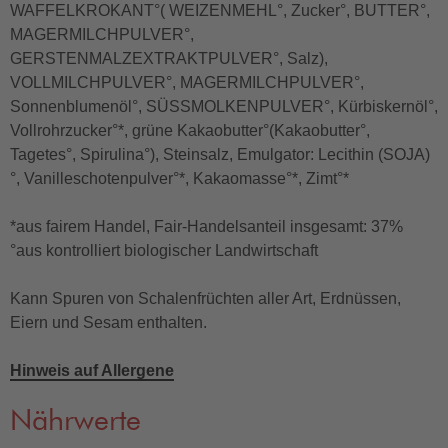
WAFFELKROKANT°( WEIZENMEHL°, Zucker°, BUTTER°,
MAGERMILCHPULVER°,
GERSTENMALZEXTRAKTPULVER°, Salz),
VOLLMILCHPULVER°, MAGERMILCHPULVER°,
Sonnenblumenöl°, SÜSSMOLKENPULVER°, Kürbiskernöl°,
Vollrohrzucker°*, grüne Kakaobutter°(Kakaobutter°,
Tagetes°, Spirulina°), Steinsalz, Emulgator: Lecithin (SOJA)
°, Vanilleschotenpulver°*, Kakaomasse°*, Zimt°*
*aus fairem Handel, Fair-Handelsanteil insgesamt: 37%
°aus kontrolliert biologischer Landwirtschaft
Kann Spuren von Schalenfrüchten aller Art, Erdnüssen,
Eiern und Sesam enthalten.
Hinweis auf Allergene
Nährwerte