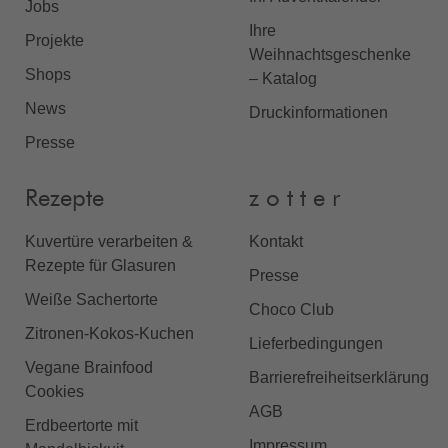
Jobs
Ihre
Projekte
Weihnachtsgeschenke
Shops
– Katalog
News
Druckinformationen
Presse
Rezepte
z o t t e r
Kuvertüre verarbeiten &
Kontakt
Rezepte für Glasuren
Presse
Weiße Sachertorte
Choco Club
Zitronen-Kokos-Kuchen
Lieferbedingungen
Vegane Brainfood
Barrierefreiheitserklärung
Cookies
AGB
Erdbeertorte mit
Impressum