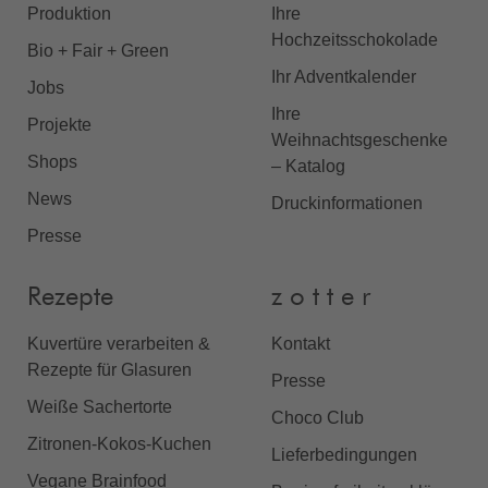
Produktion
Ihre
Hochzeitsschokolade
Bio + Fair + Green
Ihr Adventkalender
Jobs
Ihre
Projekte
Weihnachtsgeschenke
Shops
– Katalog
News
Druckinformationen
Presse
Rezepte
z o t t e r
Kuvertüre verarbeiten &
Kontakt
Rezepte für Glasuren
Presse
Weiße Sachertorte
Choco Club
Zitronen-Kokos-Kuchen
Lieferbedingungen
Vegane Brainfood