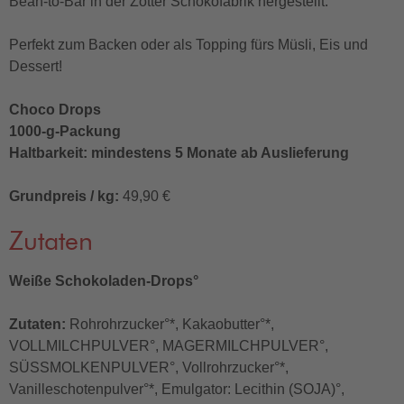
Bean-to-Bar in der Zotter Schokofabrik hergestellt.
Perfekt zum Backen oder als Topping fürs Müsli, Eis und
Dessert!
Choco Drops
1000-g-Packung
Haltbarkeit: mindestens 5 Monate ab Auslieferung
Grundpreis / kg:
49,90 €
Zutaten
Weiße Schokoladen-Drops°
Zutaten:
Rohrohrzucker°*, Kakaobutter°*,
VOLLMILCHPULVER°, MAGERMILCHPULVER°,
SÜSSMOLKENPULVER°, Vollrohrzucker°*,
Vanilleschotenpulver°*, Emulgator: Lecithin (SOJA)°,