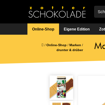
Online-Shop
Eigene Edition
Zot
Ma
/
Online-Shop
/
Marken
/
drunter & drüber