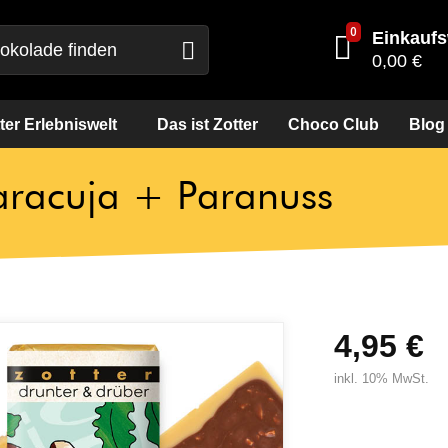
0
Einkauf
Suche
0,00 €
ter Erlebniswelt
Das ist Zotter
Choco Club
Blog
racuja + Paranuss
4,95 €
inkl. 10% MwSt.