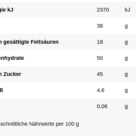
ie kJ
2370
kJ
38
g
 gesättigte Fettsäuren
18
g
enhydrate
50
g
n Zucker
45
g
ß
4,6
g
0,06
g
schnittliche Nährwerte per 100 g