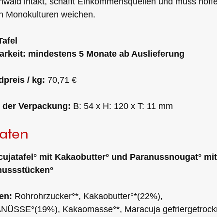
wald intakt, schafft Einkommensquellen und muss hoffe
n Monokulturen weichen.
Tafel
arkeit: mindestens 5 Monate ab Auslieferung
preis / kg:
70,71 €
 der Verpackung:
B: 54 x H: 120 x T: 11 mm
aten
ujatafel° mit Kakaobutter° und Paranussnougat° mit
nussstücken°
ten:
Rohrohrzucker°*, Kakaobutter°*(22%),
ÜSSE°(19%), Kakaomasse°*, Maracuja gefriergetrock