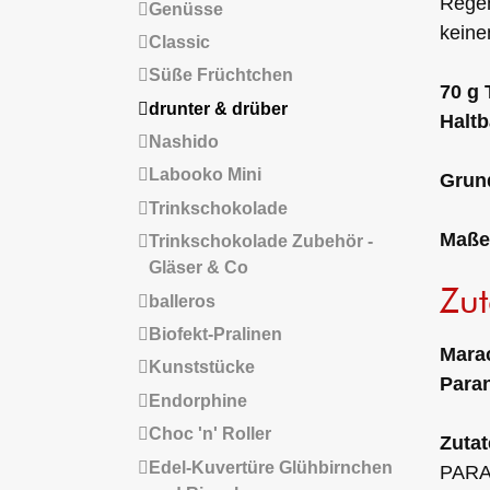
Regen
Genüsse
keine
Classic
Süße Früchtchen
70 g 
drunter & drüber
Haltb
Nashido
Labooko Mini
Grund
Trinkschokolade
Maße
Trinkschokolade Zubehör -
Gläser & Co
Zut
balleros
Biofekt-Pralinen
Marac
Kunststücke
Para
Endorphine
Choc 'n' Roller
Zuta
Edel-Kuvertüre Glühbirnchen
PARAN