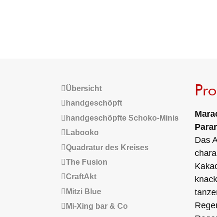
Pr
Übersicht
handgeschöpft
Marac
handgeschöpfte Schoko-Minis
Para
Labooko
Das A
Quadratur des Kreises
chara
The Fusion
Kakao
CraftAkt
knack
Mitzi Blue
tanze
Regen
Mi-Xing bar & Co