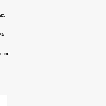
lz,
2%
n und