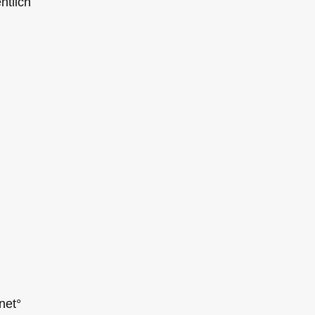
ntlich
net°