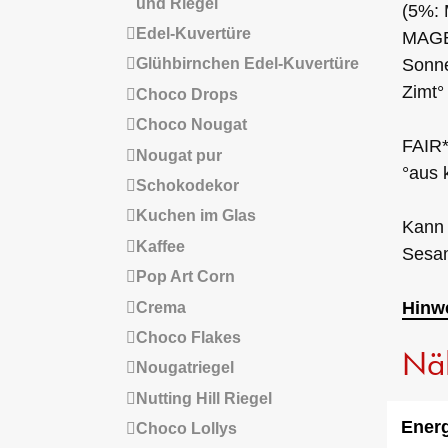
und Riegel
(5%: 
Edel-Kuvertüre
MAGE
Glühbirnchen Edel-Kuvertüre
Sonne
Zimt°
Choco Drops
Choco Nougat
FAIR*
Nougat pur
°aus 
Schokodekor
Kuchen im Glas
Kann 
Kaffee
Sesam
Pop Art Corn
Hinwe
Crema
Choco Flakes
Nä
Nougatriegel
Nutting Hill Riegel
Energ
Choco Lollys