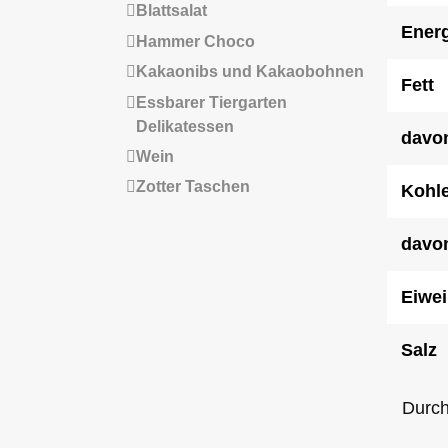
Blattsalat
Energ
Hammer Choco
Kakaonibs und Kakaobohnen
Fett
Essbarer Tiergarten
Delikatessen
davon
Wein
Zotter Taschen
Kohl
davo
Eiwei
Salz
Durch