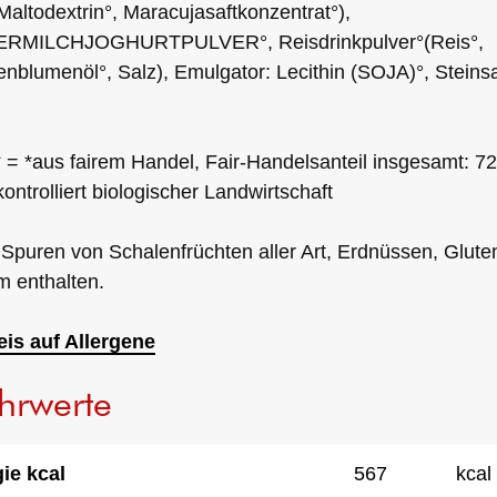
Maltodextrin°, Maracujasaftkonzentrat°),
RMILCHJOGHURTPULVER°, Reisdrinkpulver°(Reis°,
nblumenöl°, Salz), Emulgator: Lecithin (SOJA)°, Steinsa
 = *aus fairem Handel, Fair-Handelsanteil insgesamt: 7
kontrolliert biologischer Landwirtschaft
Spuren von Schalenfrüchten aller Art, Erdnüssen, Glute
 enthalten.
is auf Allergene
hrwerte
ie kcal
567
kcal