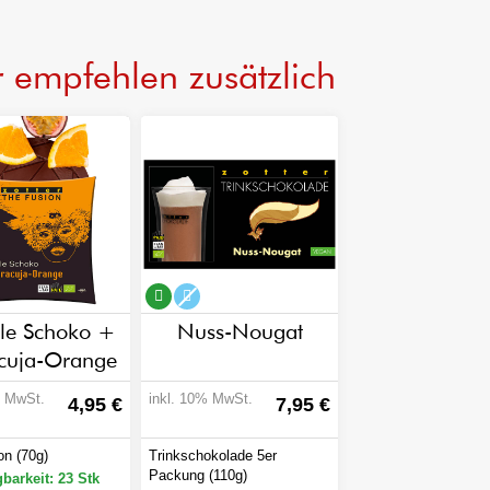
 empfehlen zusätzlich
holfrei
vegan
alkoholfrei
le Schoko +
Nuss-Nougat
cuja-Orange
% MwSt.
inkl. 10% MwSt.
4,95 €
7,95 €
on (70g)
Trinkschokolade 5er
Packung (110g)
barkeit: 23 Stk